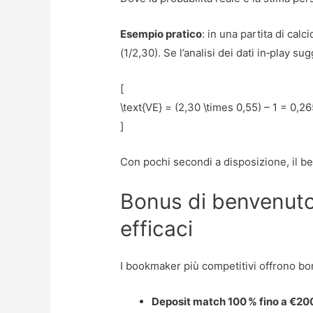
Esempio pratico
: in una partita di cal
(1/2,30). Se l’analisi dei dati in‑play su
[
\text{VE} = (2,30 \times 0,55) – 1 = 0,265
]
Con pochi secondi a disposizione, il b
Bonus di benvenuto 
efficaci
I bookmaker più competitivi offrono b
Deposit match 100 % fino a €20