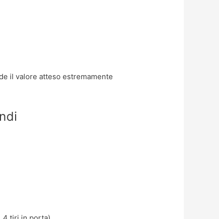
ende il valore atteso estremamente
ondi
4 tiri in porta).