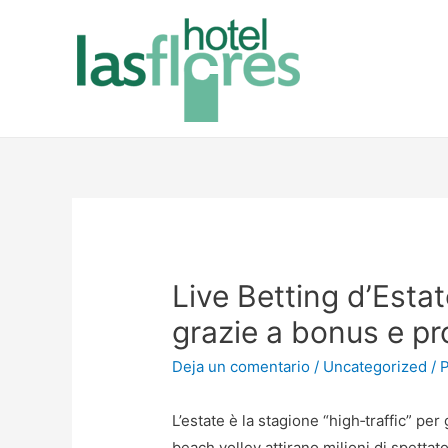
Live Betting d’Esta
grazie a bonus e p
Deja un comentario
/
Uncategorized
/ 
L’estate è la stagione “high‑traffic” per 
beach volley attirano milioni di spetta