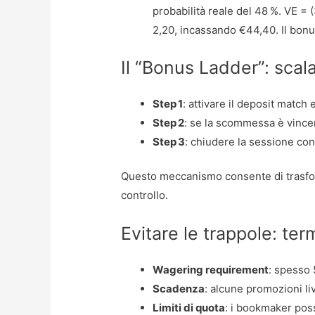
probabilità reale del 48 %. VE = 
2,20, incassando €44,40. Il bonu
Il “Bonus Ladder”: scal
Step 1
: attivare il deposit match
Step 2
: se la scommessa è vincen
Step 3
: chiudere la sessione con 
Questo meccanismo consente di trasfor
controllo.
Evitare le trappole: ter
Wagering requirement
: spesso 
Scadenza
: alcune promozioni li
Limiti di quota
: i bookmaker po