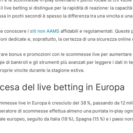
l live betting si distingue per la rapidità di reazione: la capacità
sa in pochi secondi è spesso la differenza tra una vincita e una
nte conoscere i
siti non AAMS
affidabili e regolamentati. Queste
i dedicate e, soprattutto, la certezza di una sicurezza online c
grare bonus e promozioni con le scommesse live per aumentare il
e di bankroll e gli strumenti più avanzati per leggere i dati in 
oprie vincite durante la stagione estiva.
scesa del live betting in Europa
ommesse live in Europa è cresciuto del 38 %, passando da 12 miliar
n operatore di scommesse effettua almeno una puntata in‑play ogni
le europeo, seguito da Italia (19 %), Spagna (15 %) e i paesi nor