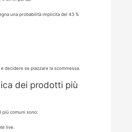
segna una probabilità implicita del 43 %
a e decidere se piazzare la scommessa.
ca dei prodotti più
I più comuni sono:
te live.