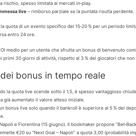
ischio, spesso limitata ai mercati in‑play.
ommessa live
– rimborso parziale se la puntata risulta perdente.
a quota di un evento specifico del 15‑20 % per un periodo limit
ersa entro 24 ore.
il ROI medio per un utente che sfrutta un bonus di benvenuto co
i primi 30 giorni di attività, rispetto al 3 % dei giocatori che non
o dei bonus in tempo reale
o la quota live scende sotto il 1,5, è spesso vantaggioso chiud
ha già aumentato il valore atteso iniziale.
un bonus live solo quando il bankroll è superiore al 5 % del depo
se.
ra Napoli e Fiorentina (15 giugno). Il bookmaker propone “Bet‑Bac
mmette €20 su “Next Goal – Napoli” a quota 3,00 (probabilità impl