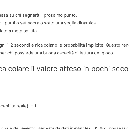
sa su chi segnerà il prossimo punto.
ol, punti o set sopra o sotto una soglia dinamica.
lato a metà partita.
ogni 1‑2 secondi e ricalcolano le probabilità implicite. Questo r
 per chi possiede una buona capacità di lettura del gioco.
calcolare il valore atteso in pochi sec
babilità reale}) – 1
onale dell’evento, derivata da dati in‑play (es. 65 % di possesso, 