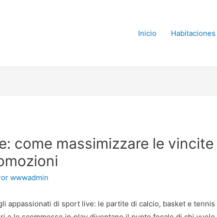
Inicio
Habitaciones
te: come massimizzare le vincite
romozioni
Por
wwwadmin
gli appassionati di sport live: le partite di calcio, basket e tennis
tori e le scommesse in‑play diventano il punto focale di chi vuol