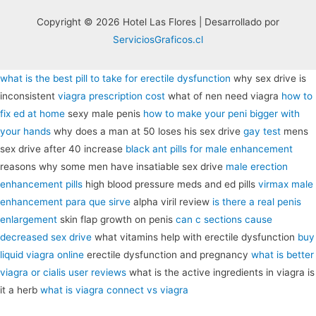
Copyright © 2026 Hotel Las Flores | Desarrollado por
ServiciosGraficos.cl
what is the best pill to take for erectile dysfunction
why sex drive is
inconsistent
viagra prescription cost
what of nen need viagra
how to
fix ed at home
sexy male penis
how to make your peni bigger with
your hands
why does a man at 50 loses his sex drive
gay test
mens
sex drive after 40 increase
black ant pills for male enhancement
reasons why some men have insatiable sex drive
male erection
enhancement pills
high blood pressure meds and ed pills
virmax male
enhancement para que sirve
alpha viril review
is there a real penis
enlargement
skin flap growth on penis
can c sections cause
decreased sex drive
what vitamins help with erectile dysfunction
buy
liquid viagra online
erectile dysfunction and pregnancy
what is better
viagra or cialis user reviews
what is the active ingredients in viagra is
it a herb
what is viagra connect vs viagra