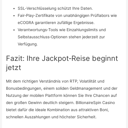
SSL‑Verschlüsselung schützt Ihre Daten.
Fair‑Play‑Zertifikate von unabhängigen Prüflabors wie
eCOGRA garantieren zufällige Ergebnisse.
Verantwortungs‑Tools wie Einzahlungslimits und
Selbstausschluss‑Optionen stehen jederzeit zur
Verfügung.
Fazit: Ihre Jackpot‑Reise beginnt
jetzt
Mit dem richtigen Verständnis von RTP, Volatilität und
Bonusbedingungen, einem soliden Geldmanagement und der
Nutzung der mobilen Plattform können Sie Ihre Chancen auf
den großen Gewinn deutlich steigern. BillionaireSpin Casino
bietet dafür die ideale Kombination aus attraktiven Boni,
schnellen Auszahlungen und höchster Sicherheit.