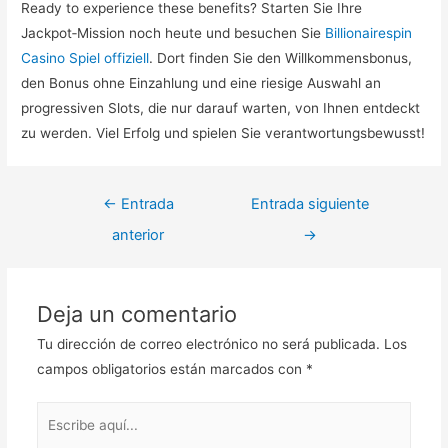
Ready to experience these benefits? Starten Sie Ihre
Jackpot‑Mission noch heute und besuchen Sie
Billionairespin
Casino Spiel offiziell
. Dort finden Sie den Willkommensbonus,
den Bonus ohne Einzahlung und eine riesige Auswahl an
progressiven Slots, die nur darauf warten, von Ihnen entdeckt
zu werden. Viel Erfolg und spielen Sie verantwortungsbewusst!
Navegación
←
Entrada
Entrada siguiente
de
anterior
→
entradas
Deja un comentario
Tu dirección de correo electrónico no será publicada.
Los
campos obligatorios están marcados con
*
Escribe
aquí...