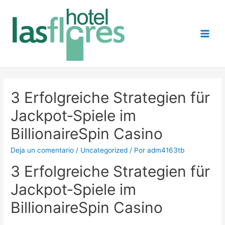
Main
Men
3 Erfolgreiche Strategien für
Jackpot‑Spiele im
BillionaireSpin Casino
Deja un comentario
/
Uncategorized
/ Por
adm4163tb
3 Erfolgreiche Strategien für
Jackpot‑Spiele im
BillionaireSpin Casino