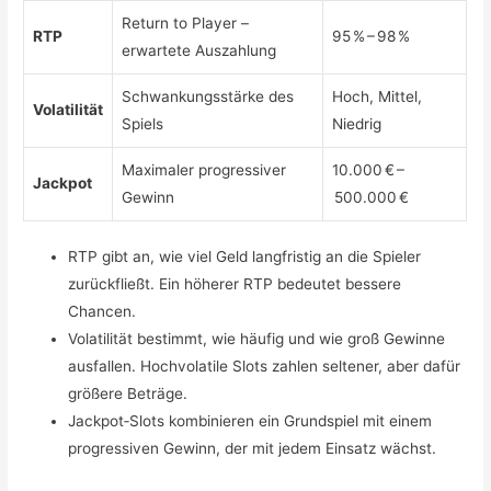
Return to Player –
RTP
95 % – 98 %
erwartete Auszahlung
Schwankungsstärke des
Hoch, Mittel,
Volatilität
Spiels
Niedrig
Maximaler progressiver
10.000 € –
Jackpot
Gewinn
500.000 €
RTP gibt an, wie viel Geld langfristig an die Spieler
zurückfließt. Ein höherer RTP bedeutet bessere
Chancen.
Volatilität bestimmt, wie häufig und wie groß Gewinne
ausfallen. Hochvolatile Slots zahlen seltener, aber dafür
größere Beträge.
Jackpot‑Slots kombinieren ein Grundspiel mit einem
progressiven Gewinn, der mit jedem Einsatz wächst.