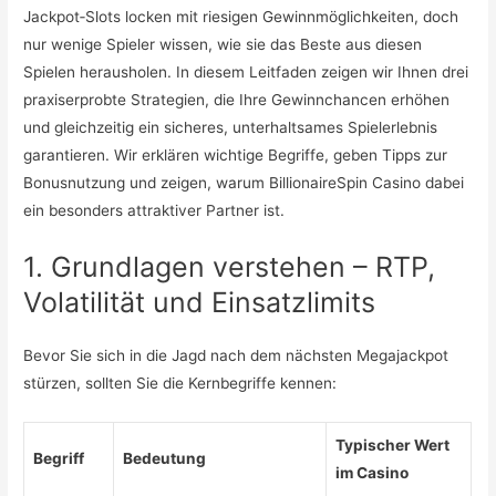
Jackpot‑Slots locken mit riesigen Gewinnmöglichkeiten, doch
nur wenige Spieler wissen, wie sie das Beste aus diesen
Spielen herausholen. In diesem Leitfaden zeigen wir Ihnen drei
praxiserprobte Strategien, die Ihre Gewinnchancen erhöhen
und gleichzeitig ein sicheres, unterhaltsames Spielerlebnis
garantieren. Wir erklären wichtige Begriffe, geben Tipps zur
Bonusnutzung und zeigen, warum BillionaireSpin Casino dabei
ein besonders attraktiver Partner ist.
1. Grundlagen verstehen – RTP,
Volatilität und Einsatzlimits
Bevor Sie sich in die Jagd nach dem nächsten Megajackpot
stürzen, sollten Sie die Kernbegriffe kennen:
Typischer Wert
Begriff
Bedeutung
im Casino