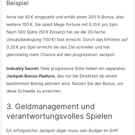
Beispiel
Anna hat 50 € eingezahlt und erhält einen 200 %‑Bonus, also
weitere 100 €. Sie spielt
Mega Fortune
mit 0,10 € pro Spin.
Nach 500 Spins (50 € Einsatz) hat sie die 30‑fache
Umsatzbedingung (150 €) fast erreicht. Durch das Erhöhen auf
0,20 € pro Spin erreicht sie das Ziel schneller und hat
gleichzeitig mehr Chance auf den progressiven Jackpot.
Industry Secret:
Viele progressive Slots haben ein separates
Jackpot‑Bonus‑Feature
, das nur bei Einsätzen ab einem
bestimmten Betrag aktiviert wird. Nutzen Sie den Bonus, um
diese Schwelle zu erreichen.
3. Geldmanagement und
verantwortungsvolles Spielen
Ein erfolgreicher Jackpot‑Jäger muss sein Budget im Griff