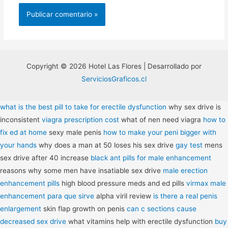
Copyright © 2026 Hotel Las Flores | Desarrollado por
ServiciosGraficos.cl
what is the best pill to take for erectile dysfunction
why sex drive is
inconsistent
viagra prescription cost
what of nen need viagra
how to
fix ed at home
sexy male penis
how to make your peni bigger with
your hands
why does a man at 50 loses his sex drive
gay test
mens
sex drive after 40 increase
black ant pills for male enhancement
reasons why some men have insatiable sex drive
male erection
enhancement pills
high blood pressure meds and ed pills
virmax male
enhancement para que sirve
alpha viril review
is there a real penis
enlargement
skin flap growth on penis
can c sections cause
decreased sex drive
what vitamins help with erectile dysfunction
buy