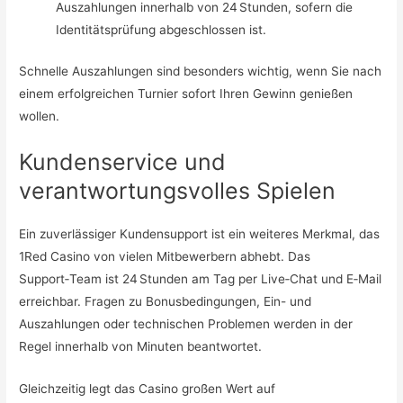
Auszahlungen innerhalb von 24 Stunden, sofern die
Identitätsprüfung abgeschlossen ist.
Schnelle Auszahlungen sind besonders wichtig, wenn Sie nach
einem erfolgreichen Turnier sofort Ihren Gewinn genießen
wollen.
Kundenservice und
verantwortungsvolles Spielen
Ein zuverlässiger Kundensupport ist ein weiteres Merkmal, das
1Red Casino von vielen Mitbewerbern abhebt. Das
Support‑Team ist 24 Stunden am Tag per Live‑Chat und E‑Mail
erreichbar. Fragen zu Bonusbedingungen, Ein- und
Auszahlungen oder technischen Problemen werden in der
Regel innerhalb von Minuten beantwortet.
Gleichzeitig legt das Casino großen Wert auf