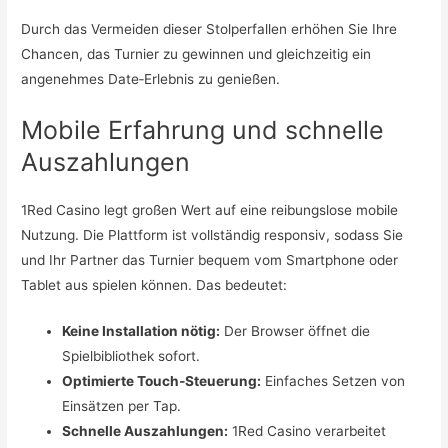
Durch das Vermeiden dieser Stolperfallen erhöhen Sie Ihre
Chancen, das Turnier zu gewinnen und gleichzeitig ein
angenehmes Date‑Erlebnis zu genießen.
Mobile Erfahrung und schnelle
Auszahlungen
1Red Casino legt großen Wert auf eine reibungslose mobile
Nutzung. Die Plattform ist vollständig responsiv, sodass Sie
und Ihr Partner das Turnier bequem vom Smartphone oder
Tablet aus spielen können. Das bedeutet:
Keine Installation nötig:
Der Browser öffnet die
Spielbibliothek sofort.
Optimierte Touch‑Steuerung:
Einfaches Setzen von
Einsätzen per Tap.
Schnelle Auszahlungen:
1Red Casino verarbeitet