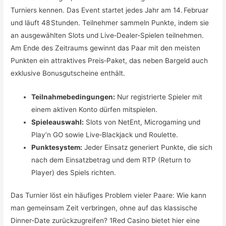
Turniers kennen. Das Event startet jedes Jahr am 14. Februar
und läuft 48 Stunden. Teilnehmer sammeln Punkte, indem sie
an ausgewählten Slots und Live‑Dealer‑Spielen teilnehmen.
Am Ende des Zeitraums gewinnt das Paar mit den meisten
Punkten ein attraktives Preis‑Paket, das neben Bargeld auch
exklusive Bonusgutscheine enthält.
Teilnahmebedingungen:
Nur registrierte Spieler mit
einem aktiven Konto dürfen mitspielen.
Spieleauswahl:
Slots von NetEnt, Microgaming und
Play’n GO sowie Live‑Blackjack und Roulette.
Punktesystem:
Jeder Einsatz generiert Punkte, die sich
nach dem Einsatzbetrag und dem RTP (Return to
Player) des Spiels richten.
Das Turnier löst ein häufiges Problem vieler Paare: Wie kann
man gemeinsam Zeit verbringen, ohne auf das klassische
Dinner‑Date zurückzugreifen? 1Red Casino bietet hier eine