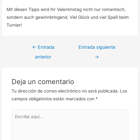
Mit diesen Tipps wird Ihr Valentinstag nicht nur romantisch,
sondern auch gewinnbringend. Viel Glück und viel Spaß beim
Turnier!
Navegación
←
Entrada
Entrada siguiente
de
anterior
→
entradas
Deja un comentario
Tu dirección de correo electrónico no será publicada.
Los
campos obligatorios están marcados con
*
Escribe
aquí...