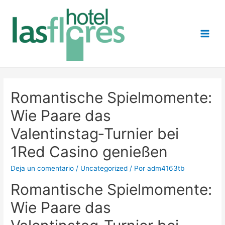
Main
Men
Romantische Spielmomente:
Wie Paare das
Valentinstag‑Turnier bei
1Red Casino genießen
Deja un comentario
/
Uncategorized
/ Por
adm4163tb
Romantische Spielmomente:
Wie Paare das