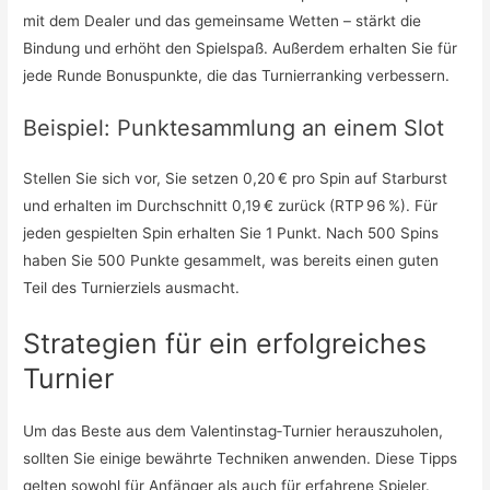
mit dem Dealer und das gemeinsame Wetten – stärkt die
Bindung und erhöht den Spielspaß. Außerdem erhalten Sie für
jede Runde Bonuspunkte, die das Turnierranking verbessern.
Beispiel: Punktesammlung an einem Slot
Stellen Sie sich vor, Sie setzen 0,20 € pro Spin auf Starburst
und erhalten im Durchschnitt 0,19 € zurück (RTP 96 %). Für
jeden gespielten Spin erhalten Sie 1 Punkt. Nach 500 Spins
haben Sie 500 Punkte gesammelt, was bereits einen guten
Teil des Turnierziels ausmacht.
Strategien für ein erfolgreiches
Turnier
Um das Beste aus dem Valentinstag‑Turnier herauszuholen,
sollten Sie einige bewährte Techniken anwenden. Diese Tipps
gelten sowohl für Anfänger als auch für erfahrene Spieler.