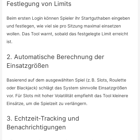
Festlegung von Limits
Beim ersten Login können Spieler ihr Startguthaben eingeben
und festlegen, wie viel sie pro Sitzung maximal einsetzen
wollen. Das Tool warnt, sobald das festgelegte Limit erreicht
ist.
2. Automatische Berechnung der
Einsatzgrößen
Basierend auf dem ausgewählten Spiel (z. B. Slots, Roulette
oder Blackjack) schlägt das System sinnvolle Einsatzgrößen
vor. Für Slots mit hoher Volatilität empfiehlt das Tool kleinere
Einsätze, um die Spielzeit zu verlängern.
3. Echtzeit‑Tracking und
Benachrichtigungen