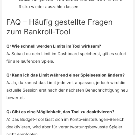
Risiko wieder auszahlen lassen.
FAQ – Häufig gestellte Fragen
zum Bankroll‑Tool
Q: Wie schnell werden Limits im Tool wirksam?
A: Sobald du dein Limit im Dashboard speicherst, gilt es sofort
für alle laufenden Spiele.
Q: Kann ich das Limit während einer Spielsession ändern?
A: Ja, du kannst das Limit jederzeit anpassen, jedoch wird die
aktuelle Session erst nach der nächsten Benachrichtigung neu
bewertet.
Q: Gibt es eine Möglichkeit, das Tool zu deaktivieren?
A: Das Budget‑Tool lässt sich im Konto‑Einstellungen‑Bereich
deaktivieren, wird aber für verantwortungsbewusste Spieler
nicht empfohlen.