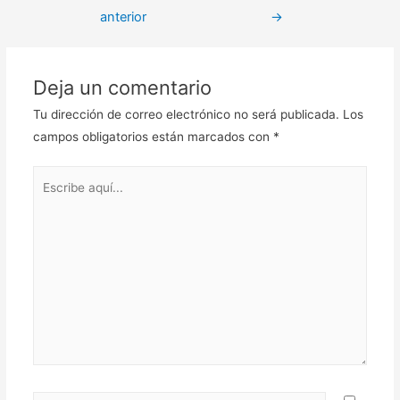
de
anterior
→
entradas
Deja un comentario
Tu dirección de correo electrónico no será publicada.
Los
campos obligatorios están marcados con
*
Escribe
aquí...