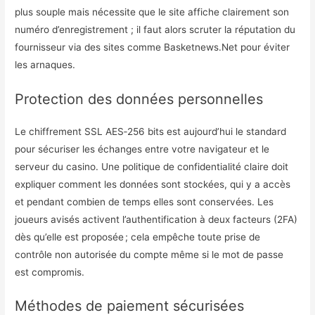
plus souple mais nécessite que le site affiche clairement son
numéro d’enregistrement ; il faut alors scruter la réputation du
fournisseur via des sites comme Basketnews.Net pour éviter
les arnaques.
Protection des données personnelles
Le chiffrement SSL AES‑256 bits est aujourd’hui le standard
pour sécuriser les échanges entre votre navigateur et le
serveur du casino. Une politique de confidentialité claire doit
expliquer comment les données sont stockées, qui y a accès
et pendant combien de temps elles sont conservées. Les
joueurs avisés activent l’authentification à deux facteurs (2FA)
dès qu’elle est proposée ; cela empêche toute prise de
contrôle non autorisée du compte même si le mot de passe
est compromis.
Méthodes de paiement sécurisées