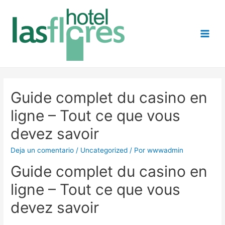
Main
Men
Guide complet du casino en
ligne – Tout ce que vous
devez savoir
Deja un comentario
/
Uncategorized
/ Por
wwwadmin
Guide complet du casino en
ligne – Tout ce que vous
devez savoir