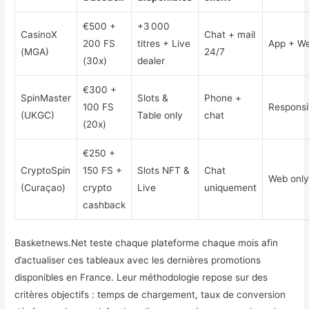
€500 +
+3 000
CasinoX
Chat + mail
200 FS
titres + Live
App + W
(MGA)
24/7
(30x)
dealer
€300 +
SpinMaster
Slots &
Phone +
100 FS
Respons
(UKGC)
Table only
chat
(20x)
€250 +
CryptoSpin
150 FS +
Slots NFT &
Chat
Web onl
(Curaçao)
crypto
Live
uniquement
cashback
Basketnews.Net teste chaque plateforme chaque mois afin
d’actualiser ces tableaux avec les dernières promotions
disponibles en France. Leur méthodologie repose sur des
critères objectifs : temps de chargement, taux de conversion