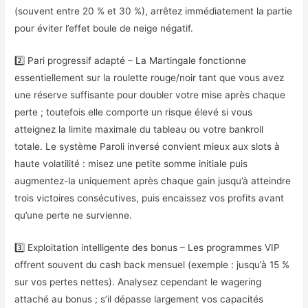
(souvent entre 20 % et 30 %), arrêtez immédiatement la partie
pour éviter l’effet boule de neige négatif.
2️⃣ Pari progressif adapté – La Martingale fonctionne
essentiellement sur la roulette rouge/noir tant que vous avez
une réserve suffisante pour doubler votre mise après chaque
perte ; toutefois elle comporte un risque élevé si vous
atteignez la limite maximale du tableau ou votre bankroll
totale. Le système Paroli inversé convient mieux aux slots à
haute volatilité : misez une petite somme initiale puis
augmentez-la uniquement après chaque gain jusqu’à atteindre
trois victoires consécutives, puis encaissez vos profits avant
qu’une perte ne survienne.
3️⃣ Exploitation intelligente des bonus – Les programmes VIP
offrent souvent du cash back mensuel (exemple : jusqu’à 15 %
sur vos pertes nettes). Analysez cependant le wagering
attaché au bonus ; s’il dépasse largement vos capacités