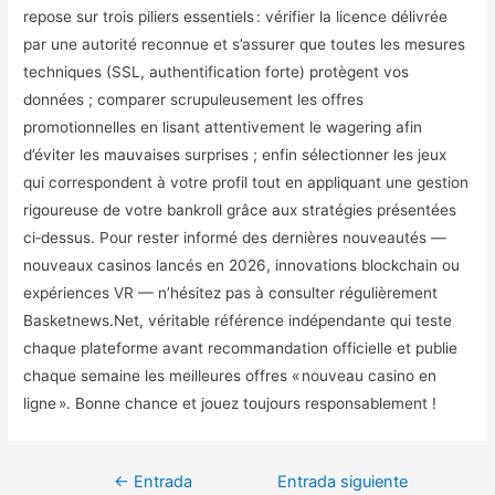
repose sur trois piliers essentiels : vérifier la licence délivrée
par une autorité reconnue et s’assurer que toutes les mesures
techniques (SSL, authentification forte) protègent vos
données ; comparer scrupuleusement les offres
promotionnelles en lisant attentivement le wagering afin
d’éviter les mauvaises surprises ; enfin sélectionner les jeux
qui correspondent à votre profil tout en appliquant une gestion
rigoureuse de votre bankroll grâce aux stratégies présentées
ci‑dessus. Pour rester informé des dernières nouveautés —
nouveaux casinos lancés en 2026, innovations blockchain ou
expériences VR — n’hésitez pas à consulter régulièrement
Basketnews.Net, véritable référence indépendante qui teste
chaque plateforme avant recommandation officielle et publie
chaque semaine les meilleures offres « nouveau casino en
ligne ». Bonne chance et jouez toujours responsablement !
Navegación
←
Entrada
Entrada siguiente