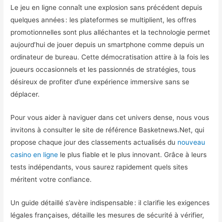
Le jeu en ligne connaît une explosion sans précédent depuis
quelques années : les plateformes se multiplient, les offres
promotionnelles sont plus alléchantes et la technologie permet
aujourd’hui de jouer depuis un smartphone comme depuis un
ordinateur de bureau. Cette démocratisation attire à la fois les
joueurs occasionnels et les passionnés de stratégies, tous
désireux de profiter d’une expérience immersive sans se
déplacer.
Pour vous aider à naviguer dans cet univers dense, nous vous
invitons à consulter le site de référence Basketnews.Net, qui
propose chaque jour des classements actualisés du
nouveau
casino en ligne
le plus fiable et le plus innovant. Grâce à leurs
tests indépendants, vous saurez rapidement quels sites
méritent votre confiance.
Un guide détaillé s’avère indispensable : il clarifie les exigences
légales françaises, détaille les mesures de sécurité à vérifier,