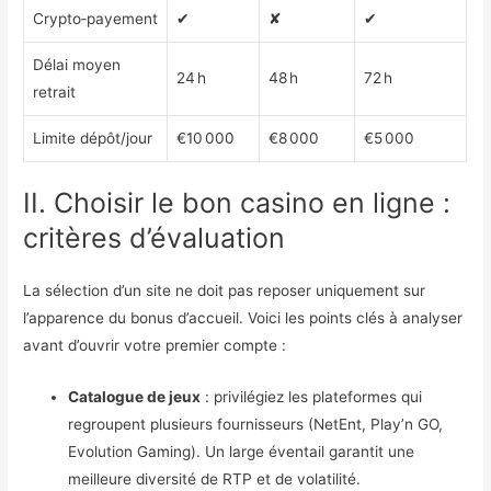
Crypto‑payement
✔︎
✘
✔︎
Délai moyen
24 h
48 h
72 h
retrait
Limite dépôt/jour
€10 000
€8 000
€5 000
II. Choisir le bon casino en ligne :
critères d’évaluation
La sélection d’un site ne doit pas reposer uniquement sur
l’apparence du bonus d’accueil. Voici les points clés à analyser
avant d’ouvrir votre premier compte :
Catalogue de jeux
: privilégiez les plateformes qui
regroupent plusieurs fournisseurs (NetEnt, Play’n GO,
Evolution Gaming). Un large éventail garantit une
meilleure diversité de RTP et de volatilité.