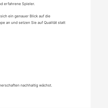
d erfahrene Spieler.
ich ein genauer Blick auf die
pe an und setzen Sie auf Qualität statt
nerschaften nachhaltig wächst.