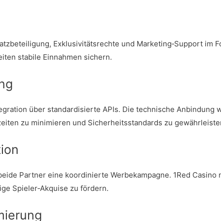
zbeteiligung, Exklusivitätsrechte und Marketing‑Support im Fo
iten stabile Einnahmen sichern.
ng
tegration über standardisierte APIs. Die technische Anbindung 
eiten zu minimieren und Sicherheitsstandards zu gewährleiste
ion
en beide Partner eine koordinierte Werbekampagne. 1Red Casin
ge Spieler‑Akquise zu fördern.
mierung