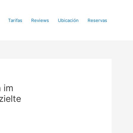
Tarifas
Reviews
Ubicación
Reservas
n im
ielte