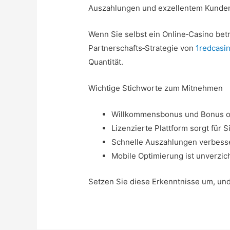
Auszahlungen und exzellentem Kundense
Wenn Sie selbst ein Online‑Casino betr
Partnerschafts‑Strategie von
1redcasi
Quantität.
Wichtige Stichworte zum Mitnehmen
Willkommensbonus und Bonus ohn
Lizenzierte Plattform sorgt für 
Schnelle Auszahlungen verbesse
Mobile Optimierung ist unverzich
Setzen Sie diese Erkenntnisse um, und