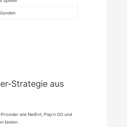
e Spieler
 Stunden
ner‑Strategie aus
‑Provider wie NetEnt, Play’n GO und
en bieten.