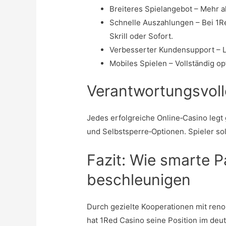
Breiteres Spielangebot – Mehr a
Schnelle Auszahlungen – Bei 1R
Skrill oder Sofort.
Verbesserter Kundensupport – L
Mobiles Spielen – Vollständig op
Verantwortungsvoll
Jedes erfolgreiche Online‑Casino legt 
und Selbstsperre‑Optionen. Spieler so
Fazit: Wie smarte 
beschleunigen
Durch gezielte Kooperationen mit reno
hat 1Red Casino seine Position im deut