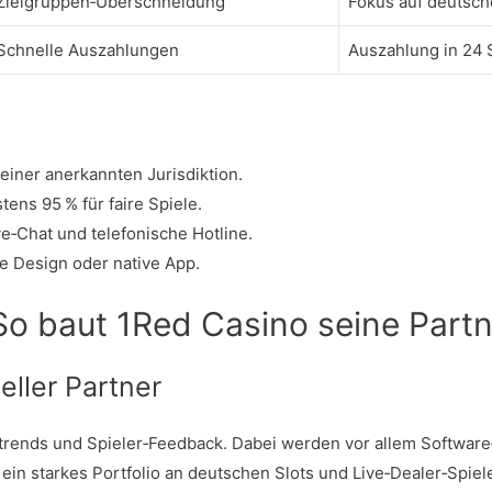
Zielgruppen‑Überschneidung
Fokus auf deutsch
Schnelle Auszahlungen
Auszahlung in 24
 einer anerkannten Jurisdiktion.
ens 95 % für faire Spiele.
e‑Chat und telefonische Hotline.
e Design oder native App.
: So baut 1Red Casino seine Part
ieller Partner
trends und Spieler‑Feedback. Dabei werden vor allem Software
 ein starkes Portfolio an deutschen Slots und Live‑Dealer‑Spiel