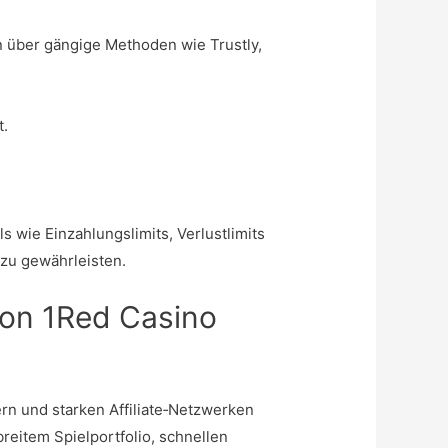
 über gängige Methoden wie Trustly,
t.
 wie Einzahlungslimits, Verlustlimits
 zu gewährleisten.
von 1Red Casino
rn und starken Affiliate‑Netzwerken
reitem Spielportfolio, schnellen