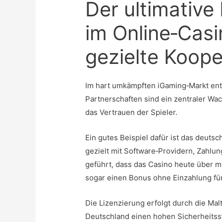
Der ultimative
im Online‑Cas
gezielte Koop
Im hart umkämpften iGaming‑Markt ent
Partnerschaften sind ein zentraler Wac
das Vertrauen der Spieler.
Ein gutes Beispiel dafür ist das deut
gezielt mit Software‑Providern, Zahlu
geführt, dass das Casino heute über m
sogar einen Bonus ohne Einzahlung für
Die Lizenzierung erfolgt durch die Ma
Deutschland einen hohen Sicherheitss