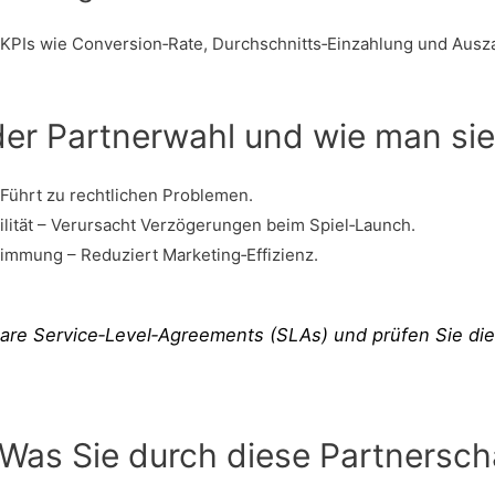
 KPIs wie Conversion‑Rate, Durchschnitts‑Einzahlung und Ausz
 der Partnerwahl und wie man si
Führt zu rechtlichen Problemen.
lität – Verursacht Verzögerungen beim Spiel‑Launch.
immung – Reduziert Marketing‑Effizienz.
lare Service‑Level‑Agreements (SLAs) und prüfen Sie d
r: Was Sie durch diese Partners