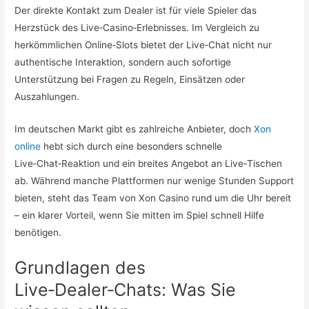
Der direkte Kontakt zum Dealer ist für viele Spieler das
Herzstück des Live‑Casino‑Erlebnisses. Im Vergleich zu
herkömmlichen Online‑Slots bietet der Live‑Chat nicht nur
authentische Interaktion, sondern auch sofortige
Unterstützung bei Fragen zu Regeln, Einsätzen oder
Auszahlungen.
Im deutschen Markt gibt es zahlreiche Anbieter, doch
Xon
online
hebt sich durch eine besonders schnelle
Live‑Chat‑Reaktion und ein breites Angebot an Live‑Tischen
ab. Während manche Plattformen nur wenige Stunden Support
bieten, steht das Team von Xon Casino rund um die Uhr bereit
– ein klarer Vorteil, wenn Sie mitten im Spiel schnell Hilfe
benötigen.
Grundlagen des
Live‑Dealer‑Chats: Was Sie