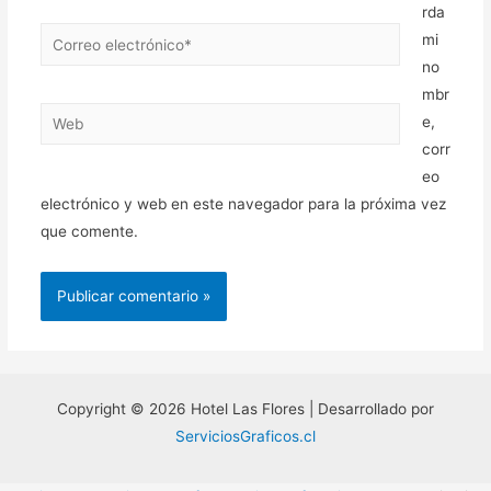
rda
Correo
mi
electrónico*
no
mbr
Web
e,
corr
eo
electrónico y web en este navegador para la próxima vez
que comente.
Copyright © 2026 Hotel Las Flores | Desarrollado por
ServiciosGraficos.cl