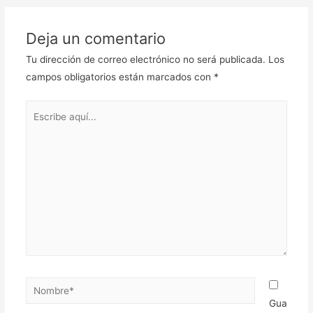
entradas
Deja un comentario
Tu dirección de correo electrónico no será publicada.
Los
campos obligatorios están marcados con
*
Escribe
aquí...
Nombre*
Gua