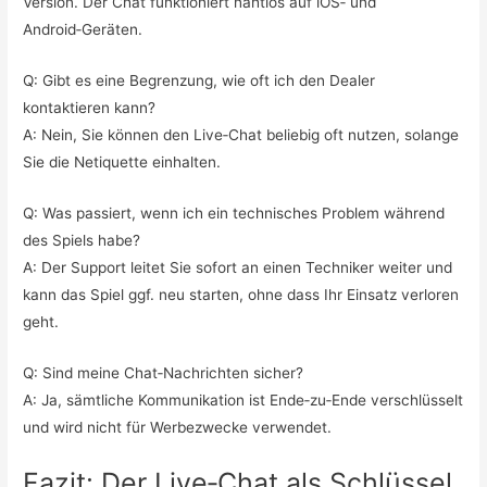
Version. Der Chat funktioniert nahtlos auf iOS‑ und
Android‑Geräten.
Q: Gibt es eine Begrenzung, wie oft ich den Dealer
kontaktieren kann?
A: Nein, Sie können den Live‑Chat beliebig oft nutzen, solange
Sie die Netiquette einhalten.
Q: Was passiert, wenn ich ein technisches Problem während
des Spiels habe?
A: Der Support leitet Sie sofort an einen Techniker weiter und
kann das Spiel ggf. neu starten, ohne dass Ihr Einsatz verloren
geht.
Q: Sind meine Chat‑Nachrichten sicher?
A: Ja, sämtliche Kommunikation ist Ende‑zu‑Ende verschlüsselt
und wird nicht für Werbezwecke verwendet.
Fazit: Der Live‑Chat als Schlüssel