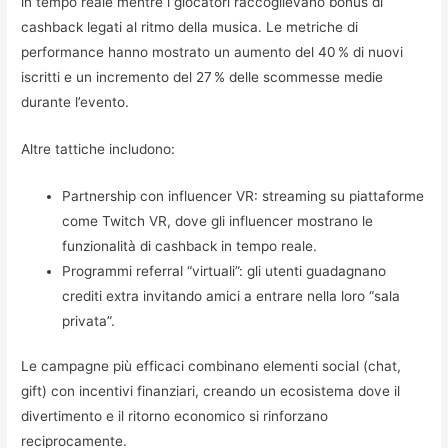
in tempo reale mentre i giocatori raccoglievano bonus di
cashback legati al ritmo della musica. Le metriche di
performance hanno mostrato un aumento del 40 % di nuovi
iscritti e un incremento del 27 % delle scommesse medie
durante l’evento.
Altre tattiche includono:
Partnership con influencer VR: streaming su piattaforme
come Twitch VR, dove gli influencer mostrano le
funzionalità di cashback in tempo reale.
Programmi referral “virtuali”: gli utenti guadagnano
crediti extra invitando amici a entrare nella loro “sala
privata”.
Le campagne più efficaci combinano elementi social (chat,
gift) con incentivi finanziari, creando un ecosistema dove il
divertimento e il ritorno economico si rinforzano
reciprocamente.