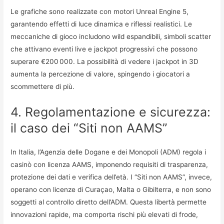
Le grafiche sono realizzate con motori Unreal Engine 5,
garantendo effetti di luce dinamica e riflessi realistici. Le
meccaniche di gioco includono wild espandibili, simboli scatter
che attivano eventi live e jackpot progressivi che possono
superare €200 000. La possibilità di vedere i jackpot in 3D
aumenta la percezione di valore, spingendo i giocatori a
scommettere di più.
4. Regolamentazione e sicurezza:
il caso dei “Siti non AAMS”
In Italia, l’Agenzia delle Dogane e dei Monopoli (ADM) regola i
casinò con licenza AAMS, imponendo requisiti di trasparenza,
protezione dei dati e verifica dell’età. I “Siti non AAMS”, invece,
operano con licenze di Curaçao, Malta o Gibilterra, e non sono
soggetti al controllo diretto dell’ADM. Questa libertà permette
innovazioni rapide, ma comporta rischi più elevati di frode,