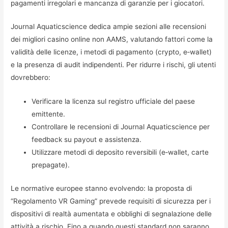
pagamenti irregolari e mancanza di garanzie per i giocatori.
Journal Aquaticscience dedica ampie sezioni alle recensioni
dei migliori casino online non AAMS, valutando fattori come la
validità delle licenze, i metodi di pagamento (crypto, e‑wallet)
e la presenza di audit indipendenti. Per ridurre i rischi, gli utenti
dovrebbero:
Verificare la licenza sul registro ufficiale del paese
emittente.
Controllare le recensioni di Journal Aquaticscience per
feedback su payout e assistenza.
Utilizzare metodi di deposito reversibili (e‑wallet, carte
prepagate).
Le normative europee stanno evolvendo: la proposta di
“Regolamento VR Gaming” prevede requisiti di sicurezza per i
dispositivi di realtà aumentata e obblighi di segnalazione delle
attività a rischio. Fino a quando questi standard non saranno