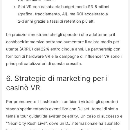
Slot VR con cashback: budget medio $3‑5 milioni
(grafica, tracciamento, AI), ma ROI accelerato a
2‑3 anni grazie a tassi di retention più alti.
Le proiezioni mostrano che gli operatori che adotteranno il
cashback immersivo potranno aumentare il valore medio per
utente (ARPU) del 22 % entro cinque anni. Le partnership con
fornitori di hardware VR e le campagne di influencer VR sono i
principali catalizzatori di questa crescita.
6. Strategie di marketing per i
casinò VR
Per promuovere il cashback in ambienti virtuali, gli operatori
stanno sperimentando eventi live con DJ set, tornei di slot a
tema e tour guidati da avatar celebrity. Un caso di successo è
“Neon City Rush Live”, dove un DJ internazionale ha suonato