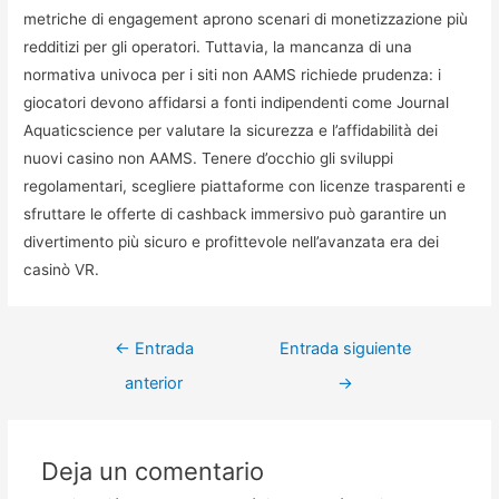
metriche di engagement aprono scenari di monetizzazione più
redditizi per gli operatori. Tuttavia, la mancanza di una
normativa univoca per i siti non AAMS richiede prudenza: i
giocatori devono affidarsi a fonti indipendenti come Journal
Aquaticscience per valutare la sicurezza e l’affidabilità dei
nuovi casino non AAMS. Tenere d’occhio gli sviluppi
regolamentari, scegliere piattaforme con licenze trasparenti e
sfruttare le offerte di cashback immersivo può garantire un
divertimento più sicuro e profittevole nell’avanzata era dei
casinò VR.
Navegación
←
Entrada
Entrada siguiente
de
anterior
→
entradas
Deja un comentario