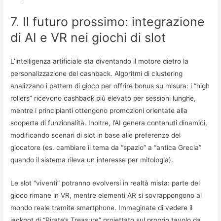
7. Il futuro prossimo: integrazione
di AI e VR nei giochi di slot
L’intelligenza artificiale sta diventando il motore dietro la
personalizzazione del cashback. Algoritmi di clustering
analizzano i pattern di gioco per offrire bonus su misura: i “high
rollers” ricevono cashback più elevato per sessioni lunghe,
mentre i principianti ottengono promozioni orientate alla
scoperta di funzionalità. Inoltre, l’AI genera contenuti dinamici,
modificando scenari di slot in base alle preferenze del
giocatore (es. cambiare il tema da “spazio” a “antica Grecia”
quando il sistema rileva un interesse per mitologia).
Le slot “viventi” potranno evolversi in realtà mista: parte del
gioco rimane in VR, mentre elementi AR si sovrappongono al
mondo reale tramite smartphone. Immaginate di vedere il
jackpot di “Pirate’s Treasure” proiettato sul proprio tavolo da