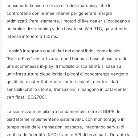
consumati da micro‑servizi di “odds‑matching” che li
confrontano con le linee interne per generare margini
ottimizzati. Parallelamente, i motori di live dealer si collegano a
un broker di streaming video basato su WebRTC, garantendo
latenza inferiore a 150 ms.
I casinò integrano questi dati nei giochi ibridi, come le slot
“Bet‑to‑Play” che attivano round bonus in base al risultato di
una scommessa in‑play. Il modello di scalabilità si basa su
un’infrastruttura cloud ibrida: i picchi di concorrenza vengono
gestiti da cluster Kubernetes auto‑scalanti, mentre i dati
sensibili (profilo utente, transazioni) rimangono in data‑center
certificati ISO 27001.
La sicurezza è un pilastro fondamentale: oltre al GDPR, le
piattaforme implementano sistemi AML con monitoraggio in
tempo reale delle transazioni sospette, integrando servizi di
verifica dell’identità (KYC) tramite API di terze parti. Durante la