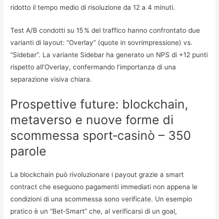
ridotto il tempo medio di risoluzione da 12 a 4 minuti.
Test A/B condotti su 15 % del traffico hanno confrontato due
varianti di layout: “Overlay” (quote in sovrimpressione) vs.
“Sidebar”. La variante Sidebar ha generato un NPS di +12 punti
rispetto all’Overlay, confermando l’importanza di una
separazione visiva chiara.
Prospettive future: blockchain,
metaverso e nuove forme di
scommessa sport‑casinò – 350
parole
La blockchain può rivoluzionare i payout grazie a smart
contract che eseguono pagamenti immediati non appena le
condizioni di una scommessa sono verificate. Un esempio
pratico è un “Bet‑Smart” che, al verificarsi di un goal,