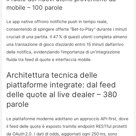
mobile – 100 parole
Le app native offrono notifiche push in tempo reale,
consentendo di spingere offerte “Bet‑to‑Play” durante i minuti
cruciali di una partita. Il 47 % di questi utenti completa almeno
una transazione di gioco d’azzardo entro 15 minuti dall’arrivo
della notifica, evidenziando l’importanza di un’integrazione
fluida tra feed di quote e interfaccia mobile.
Architettura tecnica delle
piattaforme integrate: dal feed
delle quote al live dealer – 380
parole
Le piattaforme moderne adottano un approccio API‑first, dove
il feed delle quote è esposto tramite endpoint RESTful protetti
da OAuth 2.0. I dati di odds, aggiornati ogni 250 ms, sono