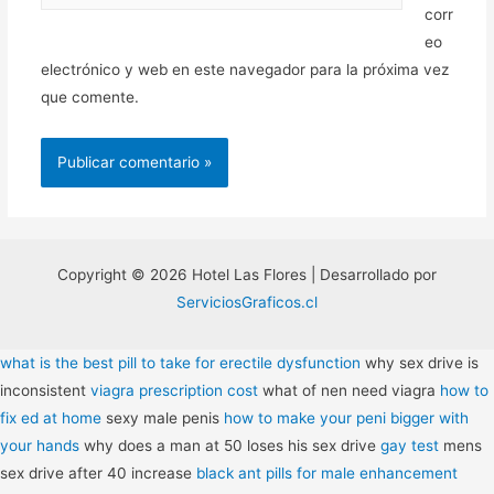
corr
eo
electrónico y web en este navegador para la próxima vez
que comente.
Copyright © 2026 Hotel Las Flores | Desarrollado por
ServiciosGraficos.cl
what is the best pill to take for erectile dysfunction
why sex drive is
inconsistent
viagra prescription cost
what of nen need viagra
how to
fix ed at home
sexy male penis
how to make your peni bigger with
your hands
why does a man at 50 loses his sex drive
gay test
mens
sex drive after 40 increase
black ant pills for male enhancement