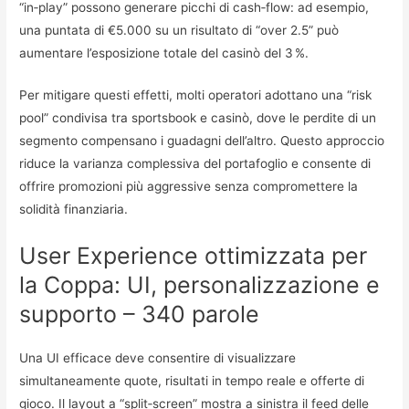
“in‑play” possono generare picchi di cash‑flow: ad esempio,
una puntata di €5.000 su un risultato di “over 2.5” può
aumentare l’esposizione totale del casinò del 3 %.
Per mitigare questi effetti, molti operatori adottano una “risk
pool” condivisa tra sportsbook e casinò, dove le perdite di un
segmento compensano i guadagni dell’altro. Questo approccio
riduce la varianza complessiva del portafoglio e consente di
offrire promozioni più aggressive senza compromettere la
solidità finanziaria.
User Experience ottimizzata per
la Coppa: UI, personalizzazione e
supporto – 340 parole
Una UI efficace deve consentire di visualizzare
simultaneamente quote, risultati in tempo reale e offerte di
gioco. Il layout a “split‑screen” mostra a sinistra il feed delle