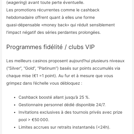
(
wagering
) avant toute perte éventuelle.
Les promotions récurrentes comme le cashback
hebdomadaire offrent quant à elles une forme
quasi‑dépensable «​money back​» qui réduit sensiblement
l’impact négatif des séries perdantes prolongées.
Programmes fidélité / clubs VIP
Les meilleurs casinos proposent aujourd’hui plusieurs niveaux
(“Silver”, “Gold”, “Platinum”) basés sur points accumulés via
chaque mise (€1 =1 point). Au fur et à mesure que vous
grimpez dans l’échelle vous débloquez :
Cashback boosté allant jusqu’à 25 %.
Gestionnaire personnel dédié disponible 24/7.
Invitations exclusives à des tournois privés avec prize
pool > €50 000.
Limites accrues sur retraits instantanés (<24h).