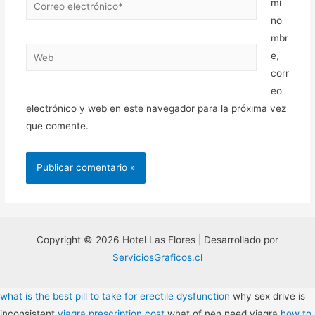
Correo
mi
electrónico*
no
mbr
Web
e,
corr
eo
electrónico y web en este navegador para la próxima vez
que comente.
Copyright © 2026 Hotel Las Flores | Desarrollado por
ServiciosGraficos.cl
what is the best pill to take for erectile dysfunction
why sex drive is
inconsistent
viagra prescription cost
what of nen need viagra
how to