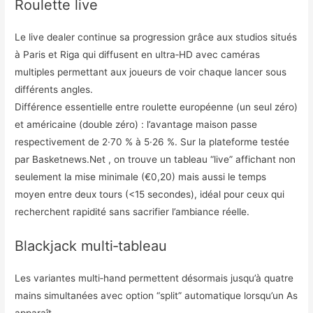
Roulette live
Le live dealer continue sa progression grâce aux studios situés
à Paris et Riga qui diffusent en ultra‑HD avec caméras
multiples permettant aux joueurs de voir chaque lancer sous
différents angles.
Différence essentielle entre roulette européenne (un seul zéro)
et américaine (double zéro) : l’avantage maison passe
respectivement de 2·70 % à 5·26 %. Sur la plateforme testée
par Basketnews.Net , on trouve un tableau “live” affichant non
seulement la mise minimale (€0,20) mais aussi le temps
moyen entre deux tours (<15 secondes), idéal pour ceux qui
recherchent rapidité sans sacrifier l’ambiance réelle.
Blackjack multi‑tableau
Les variantes multi‑hand permettent désormais jusqu’à quatre
mains simultanées avec option “split” automatique lorsqu’un As