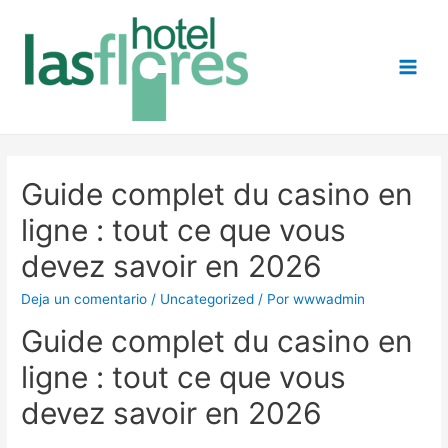
Main
Men
Guide complet du casino en
ligne : tout ce que vous
devez savoir en 2026
Deja un comentario
/
Uncategorized
/ Por
wwwadmin
Guide complet du casino en
ligne : tout ce que vous
devez savoir en 2026