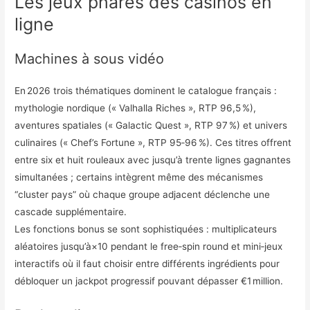
Les jeux phares des casinos en
ligne
Machines à sous vidéo
En 2026 trois thématiques dominent le catalogue français :
mythologie nordique (« Valhalla Riches », RTP 96,5 %),
aventures spatiales (« Galactic Quest », RTP 97 %) et univers
culinaires (« Chef’s Fortune », RTP 95‑96 %). Ces titres offrent
entre six et huit rouleaux avec jusqu’à trente lignes gagnantes
simultanées ; certains intègrent même des mécanismes
“cluster pays” où chaque groupe adjacent déclenche une
cascade supplémentaire.
Les fonctions bonus se sont sophisti­quées : multiplicateurs
aléatoires jusqu’à×10 pendant le free‑spin round et mini‑jeux
interactifs où il faut choisir entre différents ingrédients pour
débloquer un jackpot progressif pouvant dépasser €1 million.