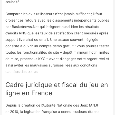
souhaité.
Comparer les avis utilisateurs n’est jamais suffisant ; il faut
croiser ces retours avec les classements indépendants publiés
par Basketnews.Net qui intègrent aussi bien les résultats
d’audits RNG que les taux de satisfaction client mesurés après
support live chat ou email. Une astuce souvent négligée
consiste à ouvrir un compte démo gratuit : vous pourrez tester
toutes les fonctionnalités du site – dépôt minimum fictif, limites
de mise, processus KYC – avant d’engager votre argent réel et
ainsi éviter les mauvaises surprises liées aux conditions
cachées des bonus.
Cadre juridique et fiscal du jeu en
ligne en France
Depuis la création de l’Autorité Nationale des Jeux (ANJ)
en 2010, la législation française a connu plusieurs étapes