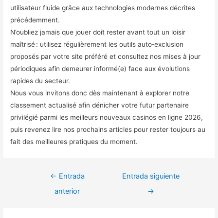
utilisateur fluide grâce aux technologies modernes décrites
précédemment.
N’oubliez jamais que jouer doit rester avant tout un loisir
maîtrisé : utilisez régulièrement les outils auto‑exclusion
proposés par votre site préféré et consultez nos mises à jour
périodiques afin demeurer informé(e) face aux évolutions
rapides du secteur.
Nous vous invitons donc dès maintenant à explorer notre
classement actualisé afin dénicher votre futur partenaire
privilégié parmi les meilleurs nouveaux casinos en ligne 2026,
puis revenez lire nos prochains articles pour rester toujours au
fait des meilleures pratiques du moment.
Navegación
←
Entrada
Entrada siguiente
de
anterior
→
entradas