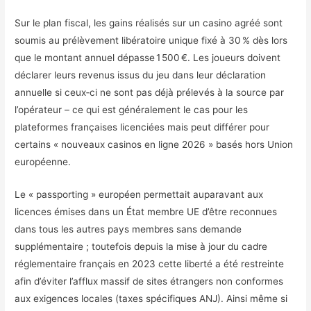
Sur le plan fiscal, les gains réalisés sur un casino agréé sont
soumis au prélèvement libératoire unique fixé à 30 % dès lors
que le montant annuel dépasse 1 500 €. Les joueurs doivent
déclarer leurs revenus issus du jeu dans leur déclaration
annuelle si ceux‑ci ne sont pas déjà prélevés à la source par
l’opérateur – ce qui est généralement le cas pour les
plateformes françaises licenciées mais peut différer pour
certains « nouveaux casinos en ligne 2026 » basés hors Union
européenne.
Le « passporting » européen permettait auparavant aux
licences émises dans un État membre UE d’être reconnues
dans tous les autres pays membres sans demande
supplémentaire ; toutefois depuis la mise à jour du cadre
réglementaire français en 2023 cette liberté a été restreinte
afin d’éviter l’afflux massif de sites étrangers non conformes
aux exigences locales (taxes spécifiques ANJ). Ainsi même si