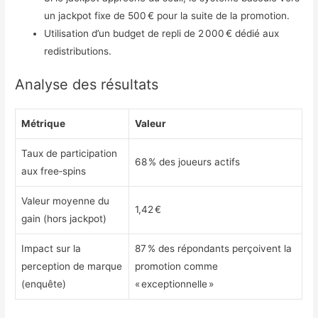
un jackpot fixe de 500 € pour la suite de la promotion.
Utilisation d’un budget de repli de 2 000 € dédié aux
redistributions.
Analyse des résultats
Métrique
Valeur
Taux de participation
68 % des joueurs actifs
aux free‑spins
Valeur moyenne du
1,42 €
gain (hors jackpot)
Impact sur la
87 % des répondants perçoivent la
perception de marque
promotion comme
(enquête)
« exceptionnelle »