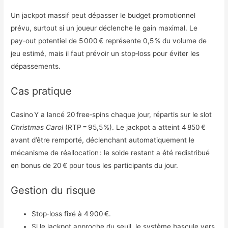
Un jackpot massif peut dépasser le budget promotionnel
prévu, surtout si un joueur déclenche le gain maximal. Le
pay‑out potentiel de 5 000 € représente 0,5 % du volume de
jeu estimé, mais il faut prévoir un stop‑loss pour éviter les
dépassements.
Cas pratique
Casino Y a lancé 20 free‑spins chaque jour, répartis sur le slot
Christmas Carol
(RTP = 95,5 %). Le jackpot a atteint 4 850 €
avant d’être remporté, déclenchant automatiquement le
mécanisme de réallocation : le solde restant a été redistribué
en bonus de 20 € pour tous les participants du jour.
Gestion du risque
Stop‑loss fixé à 4 900 €.
Si le jackpot approche du seuil, le système bascule vers