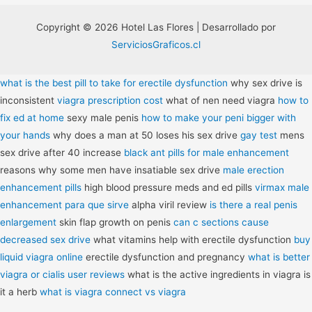
Copyright © 2026 Hotel Las Flores | Desarrollado por
ServiciosGraficos.cl
what is the best pill to take for erectile dysfunction
why sex drive is
inconsistent
viagra prescription cost
what of nen need viagra
how to
fix ed at home
sexy male penis
how to make your peni bigger with
your hands
why does a man at 50 loses his sex drive
gay test
mens
sex drive after 40 increase
black ant pills for male enhancement
reasons why some men have insatiable sex drive
male erection
enhancement pills
high blood pressure meds and ed pills
virmax male
enhancement para que sirve
alpha viril review
is there a real penis
enlargement
skin flap growth on penis
can c sections cause
decreased sex drive
what vitamins help with erectile dysfunction
buy
liquid viagra online
erectile dysfunction and pregnancy
what is better
viagra or cialis user reviews
what is the active ingredients in viagra is
it a herb
what is viagra connect vs viagra