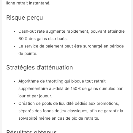
ligne retrait instantané.
Risque perçu
Cash‑out rate augmente rapidement, pouvant atteindre
60 % des gains distribués.
Le service de paiement peut être surchargé en période
de pointe.
Stratégies d’atténuation
Algorithme de throttling qui bloque tout retrait
supplémentaire au-delà de 150 € de gains cumulés par
jour et par joueur.
Création de pools de liquidité dédiés aux promotions,
séparés des fonds de jeu classiques, afin de garantir la
solvabilité même en cas de pic de retraits.
Résultats obtenus