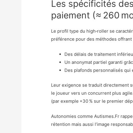
Les spécificités des
paiement (≈ 260 mo
Le profil type du high‑roller se caract
préférence pour des méthodes offrant à
Des délais de traitement inférie
Un anonymat partiel garanti grâc
Des plafonds personnalisés qui év
Leur exigence se traduit directement s
le joueur vers un concurrent plus agil
(par exemple +30 % sur le premier dépô
Autonomies comme Autismes.Fr rappell
rétention mais aussi l’image responsab