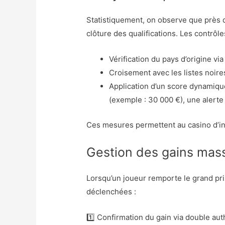
Statistiquement, on observe que près d
clôture des qualifications. Les contrôl
Vérification du pays d’origine vi
Croisement avec les listes noire
Application d’un score dynamiqu
(exemple : 30 000 €), une alerte
Ces mesures permettent au casino d’int
Gestion des gains massi
Lorsqu’un joueur remporte le grand pri
déclenchées :
1️⃣ Confirmation du gain via double au