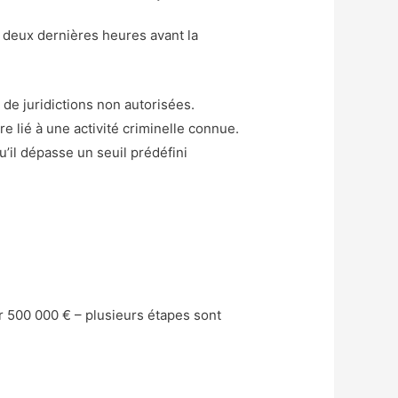
 deux dernières heures avant la
t de juridictions non autorisées.
e lié à une activité criminelle connue.
il dépasse un seuil prédéfini
r 500 000 € – plusieurs étapes sont