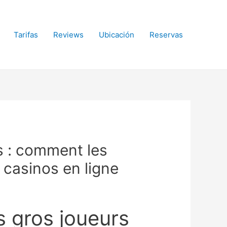
Tarifas
Reviews
Ubicación
Reservas
s : comment les
 casinos en ligne
s gros joueurs