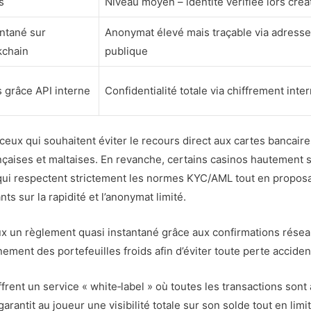
s
Niveau moyen – identité vérifiée lors créa
antané sur
Anonymat élevé mais traçable via adress
kchain
publique
s grâce API interne
Confidentialité totale via chiffrement inte
ceux qui souhaitent éviter le recours direct aux cartes bancair
rançaises et maltaises. En revanche, certains casinos hautement 
 qui respectent strictement les normes KYC/AML tout en propos
ts sur la rapidité et l’anonymat limité.
ux un règlement quasi instantané grâce aux confirmations réseau
ment des portefeuilles froids afin d’éviter toute perte accident
frent un service « white‑label » où toutes les transactions son
rantit au joueur une visibilité totale sur son solde tout en limi