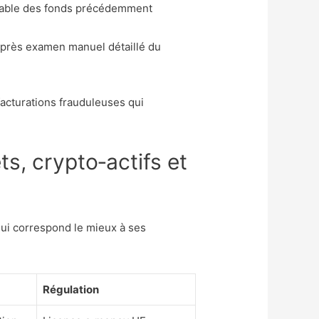
ce fiable des fonds précédemment
 après examen manuel détaillé du
facturations frauduleuses qui
s, crypto‑actifs et
qui correspond le mieux à ses
Régulation