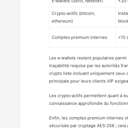
E‑wallets (Skrill, Neteller)
<30 
Crypto‑actifs (
bitcoin
,
Inst
ethereum
)
bloc
Comptes premium internes
<15 
Les e‑wallets restent populaires parmi 
traçabilité requise par les autorités f
crypto liste incluant uniquement ceux
principale pour leurs clients VIP exigean
Les crypto‑actifs permettent quant à e
connaissance approfondie du fonctionne
Enfin, les comptes premium internes of
sécurisée par cryptage AES‑256 ; cela ga