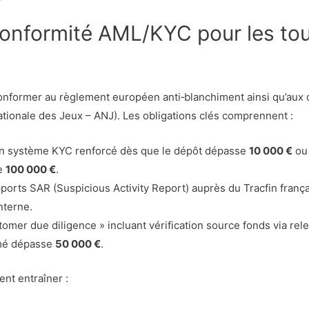
conformité AML/KYC pour les tou
)
onformer au règlement européen anti‑blanchiment ainsi qu’aux d
Nationale des Jeux – ANJ). Les obligations clés comprennent :
 un système KYC renforcé dès que le dépôt dépasse
10 000 €
ou 
de
100 000 €
.
pports SAR (Suspicious Activity Report) auprès du Tracfin franç
nterne.
stomer due diligence » incluant vérification source fonds via rel
imé dépasse
50 000 €
.
nt entraîner :