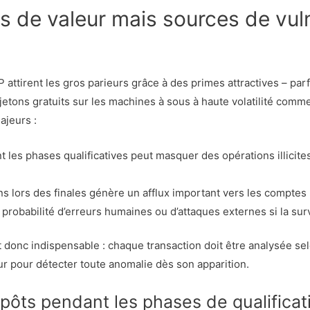
rs de valeur mais sources de vul
ttirent les gros parieurs grâce à des primes attractives – parf
jetons gratuits sur les machines à sous à haute volatilité comm
ajeurs :
 les phases qualificatives peut masquer des opérations illicites
s lors des finales génère un afflux important vers les comptes 
probabilité d’erreurs humaines ou d’attaques externes si la surv
 donc indispensable : chaque transaction doit être analysée se
r pour détecter toute anomalie dès son apparition.
pôts pendant les phases de qualificat