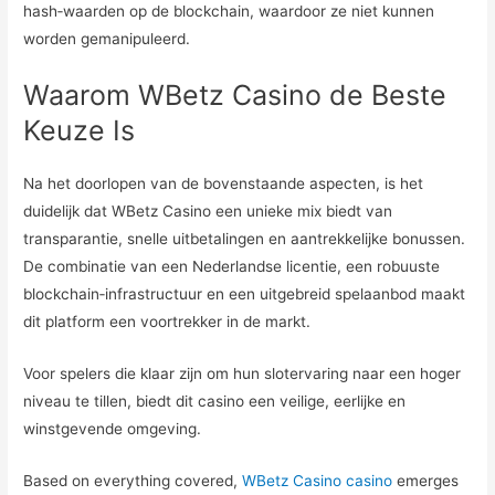
hash‑waarden op de blockchain, waardoor ze niet kunnen
worden gemanipuleerd.
Waarom WBetz Casino de Beste
Keuze Is
Na het doorlopen van de bovenstaande aspecten, is het
duidelijk dat WBetz Casino een unieke mix biedt van
transparantie, snelle uitbetalingen en aantrekkelijke bonussen.
De combinatie van een Nederlandse licentie, een robuuste
blockchain‑infrastructuur en een uitgebreid spelaanbod maakt
dit platform een voortrekker in de markt.
Voor spelers die klaar zijn om hun slotervaring naar een hoger
niveau te tillen, biedt dit casino een veilige, eerlijke en
winstgevende omgeving.
Based on everything covered,
WBetz Casino casino
emerges