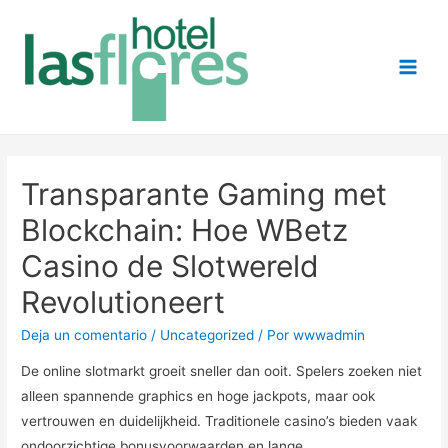
Main
Men
Transparante Gaming met
Blockchain: Hoe WBetz
Casino de Slotwereld
Revolutioneert
Deja un comentario
/
Uncategorized
/ Por
wwwadmin
De online slotmarkt groeit sneller dan ooit. Spelers zoeken niet
alleen spannende graphics en hoge jackpots, maar ook
vertrouwen en duidelijkheid. Traditionele casino’s bieden vaak
ondoorzichtige bonusvoorwaarden en lange