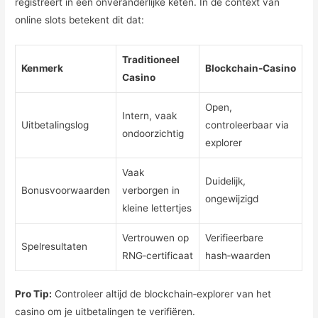
registreert in een onveranderlijke keten. In de context van
online slots betekent dit dat:
Traditioneel
Kenmerk
Blockchain‑Casino
Casino
Open,
Intern, vaak
Uitbetalingslog
controleerbaar via
ondoorzichtig
explorer
Vaak
Duidelijk,
Bonusvoorwaarden
verborgen in
ongewijzigd
kleine lettertjes
Vertrouwen op
Verifieerbare
Spelresultaten
RNG‑certificaat
hash‑waarden
Pro Tip:
Controleer altijd de blockchain‑explorer van het
casino om je uitbetalingen te verifiëren.