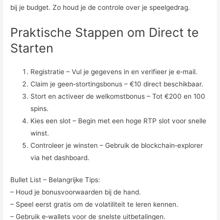
bij je budget. Zo houd je de controle over je speelgedrag.
Praktische Stappen om Direct te
Starten
Registratie – Vul je gegevens in en verifieer je e‑mail.
Claim je geen‑stortingsbonus – €10 direct beschikbaar.
Stort en activeer de welkomstbonus – Tot €200 en 100
spins.
Kies een slot – Begin met een hoge RTP slot voor snelle
winst.
Controleer je winsten – Gebruik de blockchain‑explorer
via het dashboard.
Bullet List – Belangrijke Tips:
– Houd je bonusvoorwaarden bij de hand.
– Speel eerst gratis om de volatiliteit te leren kennen.
– Gebruik e‑wallets voor de snelste uitbetalingen.