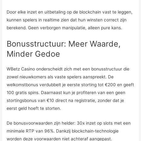
Door elke inzet en uitbetaling op de blockchain vast te leggen,
kunnen spelers in realtime zien dat hun winsten correct zijn
berekend. Geen verborgen manipulatie, alleen pure kans.
Bonusstructuur: Meer Waarde,
Minder Gedoe
WBetz Casino onderscheidt zich met een bonusstructuur die
zowel nieuwkomers als vaste spelers aanspreekt. De
welkomstbonus verdubbelt je eerste storting tot €200 en geeft
100 gratis spins. Daarnaast kun je profiteren van een geen
stortingsbonus van €10 direct na registratie, zonder dat je
eerst geld hoeft te storten.
De bonusvoorwaarden zijn helder: 30x inzet op slots met een
minimale RTP van 96%. Dankzij blockchain‑technologie
worden deze voorwaarden niet achteraf aangepast.