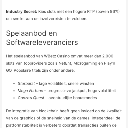
Industry Secret:
Kies slots met een hogere RTP (boven 96%)
om sneller aan de inzetvereisten te voldoen.
Spelaanbod en
Softwareleveranciers
Het spelaanbod van WBetz Casino omvat meer dan 2.000
slots van topproviders zoals NetEnt, Microgaming en Play’n
GO. Populaire titels zijn onder andere:
Starburst
– lage volatiliteit, snelle winsten
Mega Fortune
– progressieve jackpot, hoge volatiliteit
Gonzo’s Quest
– avontuurlijke bonusrondes
De integratie van blockchain heeft geen invloed op de kwaliteit
van de graphics of de snelheid van de games. Integendeel, de
platformstabiliteit is verbeterd doordat transacties buiten de