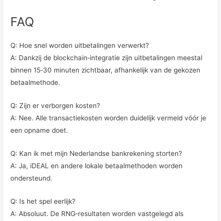
FAQ
Q: Hoe snel worden uitbetalingen verwerkt?
A: Dankzij de blockchain‑integratie zijn uitbetalingen meestal
binnen 15‑30 minuten zichtbaar, afhankelijk van de gekozen
betaalmethode.
Q: Zijn er verborgen kosten?
A: Nee. Alle transactiekosten worden duidelijk vermeld vóór je
een opname doet.
Q: Kan ik met mijn Nederlandse bankrekening storten?
A: Ja, iDEAL en andere lokale betaalmethoden worden
ondersteund.
Q: Is het spel eerlijk?
A: Absoluut. De RNG‑resultaten worden vastgelegd als