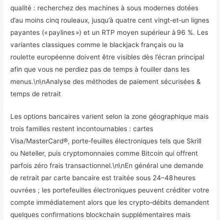
qualité : recherchez des machines à sous modernes dotées
d’au moins cinq rouleaux, jusqu’à quatre cent vingt‑et‑un lignes
payantes (« paylines ») et un RTP moyen supérieur à 96 %. Les
variantes classiques comme le blackjack français ou la
roulette européenne doivent être visibles dès l’écran principal
afin que vous ne perdiez pas de temps à fouiller dans les
menus.\n\nAnalyse des méthodes de paiement sécurisées &
temps de retrait
Les options bancaires varient selon la zone géographique mais
trois familles restent incontournables : cartes
Visa/MasterCard®, porte‑feuilles électroniques tels que Skrill
ou Neteller, puis cryptomonnaies comme Bitcoin qui offrent
parfois zéro frais transactionnel.\n\nEn général une demande
de retrait par carte bancaire est traitée sous 24–48 heures
ouvrées ; les portefeuilles électroniques peuvent créditer votre
compte immédiatement alors que les crypto‑débits demandent
quelques confirmations blockchain supplémentaires mais