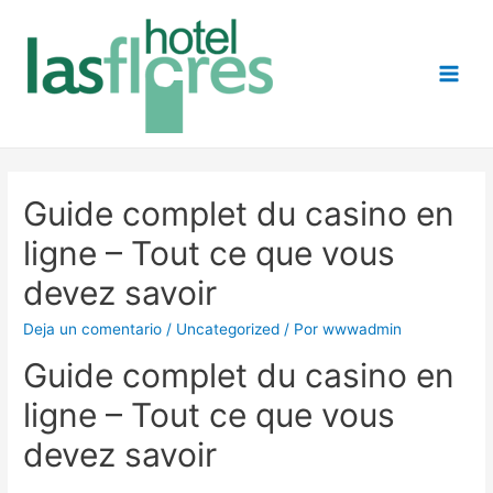
Main
Men
Guide complet du casino en
ligne – Tout ce que vous
devez savoir
Deja un comentario
/
Uncategorized
/ Por
wwwadmin
Guide complet du casino en
ligne – Tout ce que vous
devez savoir