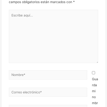
campos obligatorios están marcados con
*
Escribe
aquí...
Nombre*
Gua
rda
Correo
mi
electrónico*
no
mbr