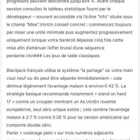
progressifs peuvent descendre jusqu’à94 %. Avant chaque
session consultez le tableau statistique fourni par le
développeur – souvent accessible via l’icône “Info” située sous
le champ “Mise”.\n\nUn conseil concret : commencez toujours
par miser une unité minimale puis augmentez progressivement
uniquement lorsque votre bankroll dépasse cinq fois cette
mise afin d’atténuer l’effet brutal d’une séquence
perdante.\n\n### Les jeux de table classiques
Blackjack français
utilise le système “la partage” où votre main
vaut neuf ou dix peut être séparée immédiatement – cela
diminue légèrement l’avantage maison à environ 0·42 %. La
stratégie basique recommande notamment « stand on hard
17 » contre un croupier montrant un As.\n\nEn
roulette
européenne
, seul zéro unique existe ; cela ramène l’avantage
maison à 2·7 % contre 5·26 % pour sa version américaine qui
comporte double zéro.
Parier « voisinage plein » sur trois numéros adjacents