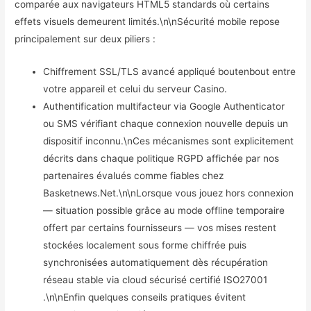
comparée aux navigateurs HTML5 standards où certains
effets visuels demeurent limités.\n\nSécurité mobile repose
principalement sur deux piliers :
Chiffrement SSL/TLS avancé appliqué bout­en­bout entre
votre appareil et celui du serveur Casino.
Authentification multifacteur via Google Authenticator
ou SMS vérifiant chaque connexion nouvelle depuis un
dispositif inconnu.\nCes mécanismes sont explicitement
décrits dans chaque politique RGPD affichée par nos
partenaires évalués comme fiables chez
Basketnews.Net.\n\nLorsque vous jouez hors connexion
— situation possible grâce au mode offline temporaire
offert par certains fournisseurs — vos mises restent
stockées localement sous forme chiffrée puis
synchronisées automatiquement dès récupération
réseau stable via cloud sécurisé certifié ISO27001
.\n\nEnfin quelques conseils pratiques évitent