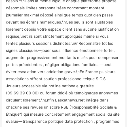
besoin.*\nDans la même logique chaque plateforme propose
désormais limites personnalisées concernant montant
journalier maximal déposé ainsi que temps quotidien passé
devant les écrans numériques.\nCes seuils sont ajustables
librement depuis votre espace client sans aucune justification
requise,\net ils sont strictement appliqués même si vous
tentez plusieurs sessions distinctes.\n\nReconnaître tôt les
signes classiques—jouer sous influence émotionnelle forte ,
augmenter progressivement montants misés pour compenser
pertes précédentes , négliger obligations familiales —peut
éviter escalation vers addiction grave.\nEn France plusieurs
associations offrent soutien professionnel telque S.O.S
Joueurs accessible via hotline nationale gratuite
(09 69 39 00 00) ou forum dédié où témoignages anonymes
circulent librement.\nEnfin Basketnews.Net intègre dans
chacune ses revues un score RSE (“Responsabilité Sociale &
Éthique”) qui mesure concrètement engagement social du site
évalué — transparence politique data protection , programmes