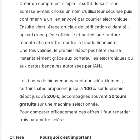
Créer un compte est simple : il suffit de saisir son
adresse e‑mail, choisir un nom d’utilisateur sécurisé puis
confirmer via un lien envoyé par courrier électronique.
Ensuite vient l’étape cruciale de vérification d’identité –
upload d’une pièce officielle et parfois une facture
récente afin de lutter contre la fraude financière.
Une fois validée, le premier dépôt peut être réalisé
instantanément grâce aux portefeuilles électroniques ou
aux cartes bancaires autorisées par l’ANJ.
Les bonus de bienvenue varient considérablement ;
certains sites proposent jusqu’à
100 %
sur le premier
dépôt jusqu’à
200 €
, accompagnés souvent
30 tours
gratuits
sur une machine sélectionnée.
Pour comparer efficacement ces offres il faut regarder
trois paramètres clés :
Critère
Pourquoi c’est important