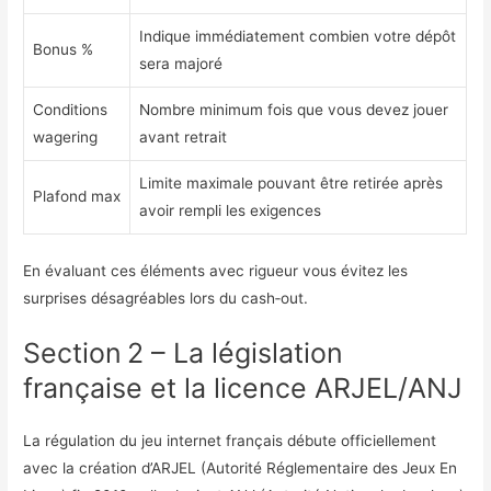
Indique immédiatement combien votre dépôt
Bonus %
sera majoré
Conditions
Nombre minimum fois que vous devez jouer
wagering
avant retrait
Limite maximale pouvant être retirée après
Plafond max
avoir rempli les exigences
En évaluant ces éléments avec rigueur vous évitez les
surprises désagréables lors du cash‑out.
Section 2 – La législation
française et la licence ARJEL/ANJ
La régulation du jeu internet français débute officiellement
avec la création d’ARJEL (Autorité Réglementaire des Jeux En