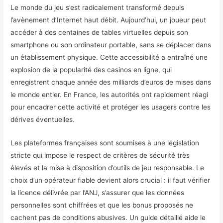
Le monde du jeu s’est radicalement transformé depuis
l’avènement d’Internet haut débit. Aujourd’hui, un joueur peut
accéder à des centaines de tables virtuelles depuis son
smartphone ou son ordinateur portable, sans se déplacer dans
un établissement physique. Cette accessibilité a entraîné une
explosion de la popularité des casinos en ligne, qui
enregistrent chaque année des milliards d’euros de mises dans
le monde entier. En France, les autorités ont rapidement réagi
pour encadrer cette activité et protéger les usagers contre les
dérives éventuelles.
Les plateformes françaises sont soumises à une législation
stricte qui impose le respect de critères de sécurité très
élevés et la mise à disposition d’outils de jeu responsable. Le
choix d’un opérateur fiable devient alors crucial : il faut vérifier
la licence délivrée par l’ANJ, s’assurer que les données
personnelles sont chiffrées et que les bonus proposés ne
cachent pas de conditions abusives. Un guide détaillé aide le