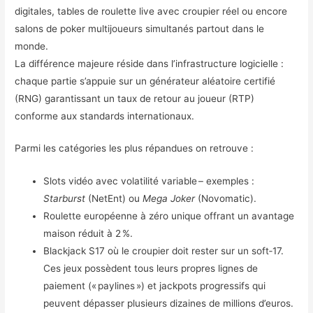
digitales, tables de roulette live avec croupier réel ou encore
salons de poker multijoueurs simultanés partout dans le
monde.
La différence majeure réside dans l’infrastructure logicielle :
chaque partie s’appuie sur un générateur aléatoire certifié
(RNG) garantissant un taux de retour au joueur (RTP)
conforme aux standards internationaux.
Parmi les catégories les plus répandues on retrouve :
Slots vidéo avec volatilité variable – exemples :
Starburst
(NetEnt) ou
Mega Joker
(Novomatic).
Roulette européenne à zéro unique offrant un avantage
maison réduit à 2 %.
Blackjack S17 où le croupier doit rester sur un soft‑17.
Ces jeux possèdent tous leurs propres lignes de
paiement (« paylines ») et jackpots progressifs qui
peuvent dépasser plusieurs dizaines de millions d’euros.