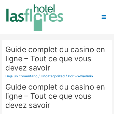
Main
Men
Guide complet du casino en
ligne – Tout ce que vous
devez savoir
Deja un comentario
/
Uncategorized
/ Por
wwwadmin
Guide complet du casino en
ligne – Tout ce que vous
devez savoir