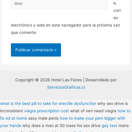
Web
e,
corr
eo
electrónico y web en este navegador para la próxima vez
que comente.
Copyright © 2026 Hotel Las Flores | Desarrollado por
ServiciosGraficos.cl
what is the best pill to take for erectile dysfunction
why sex drive is
inconsistent
viagra prescription cost
what of nen need viagra
how to
fix ed at home
sexy male penis
how to make your peni bigger with
your hands
why does a man at 50 loses his sex drive
gay test
mens