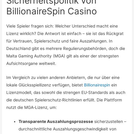
Sicherheitspolitik von
BillionaireSpin Casino
Viele Spieler fragen sich: Welcher Unterschied macht eine
Lizenz wirklich? Die Antwort ist einfach – sie ist das Rückgrat
für Vertrauen, Spielerschutz und faire Auszahlungen. In
Deutschland gibt es mehrere Regulierungsbehörden, doch die
Malta Gaming Authority (MGA) gilt als einer der strengsten
Aufsichts­organe weltweit.
Im Vergleich zu vielen anderen Anbietern, die nur über eine
lokale Glücksspiellizenz verfügen, bietet
Billionairespin
ein
Lizenzmodell, das sowohl die strengen EU‑Standards als auch
die deutschen Spielerschutz‑Richtlinien erfüllt. Die Plattform
nutzt die MGA‑Lizenz, um:
Transparente Auszahlungsprozesse
sicherzustellen –
durchschnittliche Auszahlungsgeschwindigkeit von