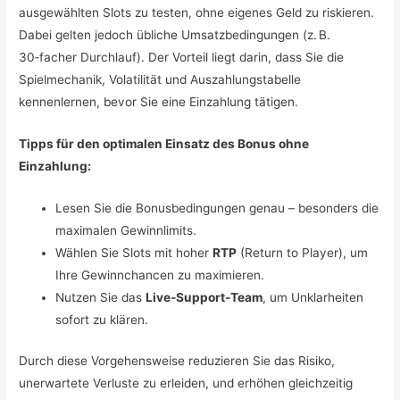
ausgewählten Slots zu testen, ohne eigenes Geld zu riskieren.
Dabei gelten jedoch übliche Umsatzbedingungen (z. B.
30‑facher Durchlauf). Der Vorteil liegt darin, dass Sie die
Spielmechanik, Volatilität und Auszahlungstabelle
kennenlernen, bevor Sie eine Einzahlung tätigen.
Tipps für den optimalen Einsatz des Bonus ohne
Einzahlung:
Lesen Sie die Bonusbedingungen genau – besonders die
maximalen Gewinnlimits.
Wählen Sie Slots mit hoher
RTP
(Return to Player), um
Ihre Gewinnchancen zu maximieren.
Nutzen Sie das
Live‑Support‑Team
, um Unklarheiten
sofort zu klären.
Durch diese Vorgehensweise reduzieren Sie das Risiko,
unerwartete Verluste zu erleiden, und erhöhen gleichzeitig