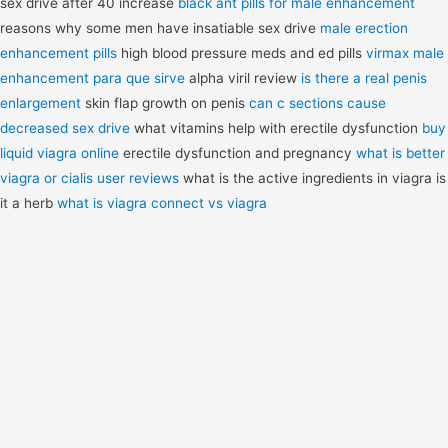
sex drive after 40 increase
black ant pills for male enhancement
reasons why some men have insatiable sex drive
male erection
enhancement pills
high blood pressure meds and ed pills
virmax male
enhancement para que sirve
alpha viril review
is there a real penis
enlargement
skin flap growth on penis
can c sections cause
decreased sex drive
what vitamins help with erectile dysfunction
buy
liquid viagra online
erectile dysfunction and pregnancy
what is better
viagra or cialis user reviews
what is the active ingredients in viagra is
it a herb
what is viagra connect vs viagra