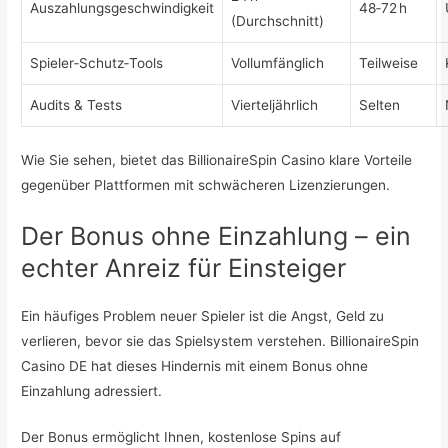
Auszahlungsgeschwindigkeit
48‑72 h
(Durchschnitt)
Spieler‑Schutz‑Tools
Vollumfänglich
Teilweise
Audits & Tests
Vierteljährlich
Selten
Wie Sie sehen, bietet das BillionaireSpin Casino klare Vorteile
gegenüber Plattformen mit schwächeren Lizenzierungen.
Der Bonus ohne Einzahlung – ein
echter Anreiz für Einsteiger
Ein häufiges Problem neuer Spieler ist die Angst, Geld zu
verlieren, bevor sie das Spielsystem verstehen. BillionaireSpin
Casino DE hat dieses Hindernis mit einem Bonus ohne
Einzahlung adressiert.
Der Bonus ermöglicht Ihnen, kostenlose Spins auf