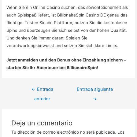
Wenn Sie ein Online Casino suchen, das sowohl Sicherheit als
auch Spielspaß liefert, ist BillionaireSpin Casino DE genau das
Richtige. Testen Sie die Plattform, nutzen Sie die kostenlosen
Spins und überzeugen Sie sich selbst von der hohen Qualität.
Und denken Sie immer daran: Spielen Sie
verantwortungsbewusst und setzen Sie sich klare Limits.
Jetzt anmelden und den Bonus ohne Einzahlung sichern –
starten Sie Ihr Abenteuer bei BillionaireSpin!
Navegación
←
Entrada
Entrada siguiente
de
anterior
→
entradas
Deja un comentario
Tu dirección de correo electrónico no será publicada.
Los