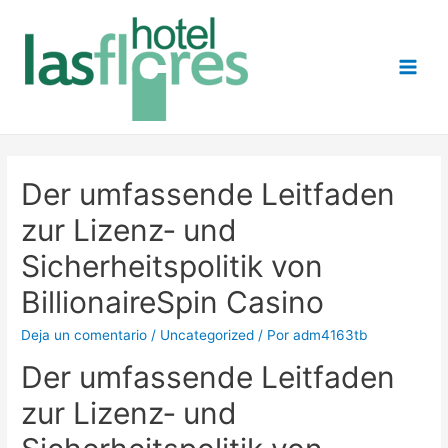
Main
Men
Der umfassende Leitfaden
zur Lizenz‑ und
Sicherheitspolitik von
BillionaireSpin Casino
Deja un comentario
/
Uncategorized
/ Por
adm4163tb
Der umfassende Leitfaden
zur Lizenz‑ und