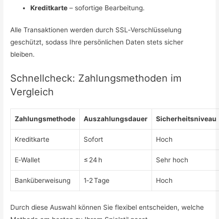
Kreditkarte
– sofortige Bearbeitung.
Alle Transaktionen werden durch SSL‑Verschlüsselung
geschützt, sodass Ihre persönlichen Daten stets sicher
bleiben.
Schnellcheck: Zahlungsmethoden im
Vergleich
Zahlungsmethode
Auszahlungsdauer
Sicherheitsniveau
Kreditkarte
Sofort
Hoch
E‑Wallet
≤ 24 h
Sehr hoch
Banküberweisung
1‑2 Tage
Hoch
Durch diese Auswahl können Sie flexibel entscheiden, welche