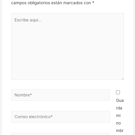
campos obligatorios están marcados con
*
Escribe
aquí...
Nombre*
Gua
rda
Correo
mi
electrónico*
no
mbr