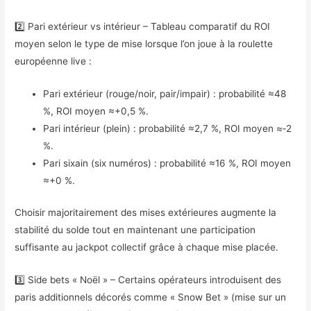
2️⃣ Pari extérieur vs intérieur – Tableau comparatif du ROI
moyen selon le type de mise lorsque l’on joue à la roulette
européenne live :
Pari extérieur (rouge/noir, pair/impair) : probabilité ≈48
%, ROI moyen ≈+0,5 %.
Pari intérieur (plein) : probabilité ≈2,7 %, ROI moyen ≈‑2
%.
Pari sixain (six numéros) : probabilité ≈16 %, ROI moyen
≈+0 %.
Choisir majoritairement des mises extérieures augmente la
stabilité du solde tout en maintenant une participation
suffisante au jackpot collectif grâce à chaque mise placée.
3️⃣ Side bets « Noël » – Certains opérateurs introduisent des
paris additionnels décorés comme « Snow Bet » (mise sur un