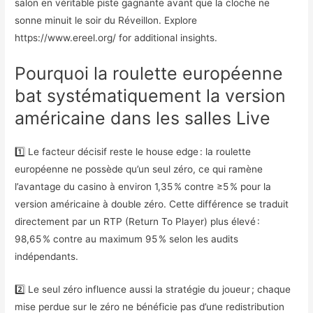
salon en véritable piste gagnante avant que la cloche ne
sonne minuit le soir du Réveillon. Explore
https://www.ereel.org/ for additional insights.
Pourquoi la roulette européenne
bat systématiquement la version
américaine dans les salles Live
1️⃣ Le facteur décisif reste le house edge : la roulette
européenne ne possède qu’un seul zéro, ce qui ramène
l’avantage du casino à environ 1,35 % contre ≥5 % pour la
version américaine à double zéro. Cette différence se traduit
directement par un RTP (Return To Player) plus élevé :
98,65 % contre au maximum 95 % selon les audits
indépendants.
2️⃣ Le seul zéro influence aussi la stratégie du joueur ; chaque
mise perdue sur le zéro ne bénéficie pas d’une redistribution