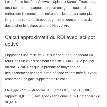
Les thèmes festifs (« Snowball Spin », « Santa’s Treasure »,
etc.) sont accompagnés d’animations graphiques qui
renforcent l’immersion et incitent les joueurs à rester plus
longtemps sur la table pour augmenter leurs chances de
déclencher le jackpot avant le Nouvel An.
Calcul approximatif du ROI avec jackpot
activé
Supposons une mise de 20 € sur chaque tour pendant 50
tours, soit un investissement total de 1 000 €. Si le jackpot
atteint 14 200 € et que la probabilité moyenne de
déclenchement pendant cette période est estimée à 0,25 %,
l’espérance de gain supplémentaire est :
( ROI_{jackpot} = \frac{14\,200 \times 0{,}0025}{1\,000}
\approx 0{,}0355 ) soit 3,55 % additionnel au RTP standard de
98,65 %.