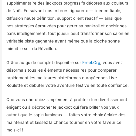
supplémentaire des jackpots progressifs décorés aux couleurs
de Noël. En suivant nos critères rigoureux — licence fiable,
diffusion haute définition, support client réactif — ainsi que
nos stratégies éprouvées pour gérer sa bankroll et choisir ses
paris intelligemment, tout joueur peut transformer son salon en
véritable piste gagnante avant même que la cloche sonne
minuit le soir du Réveillon.
Grâce au guide complet disponible sur
Ereel.Org
, vous avez
désormais tous les éléments nécessaires pour comparer
rapidement les meilleures plateformes européennes Live
Roulette et débuter votre aventure festive en toute confiance.
Que vous cherchiez simplement à profiter d’un divertissement
élégant ou à décrocher le jackpot qui fera briller vos yeux
autant que le sapin lumineux — faites votre choix éclairé dès
maintenant et laissez la chance tourner en votre faveur ce
mois-ci !