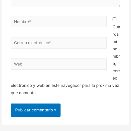
Nombre*
Gua
rda
Correo
mi
electrónico*
no
mbr
Web
e,
corr
eo
electrónico y web en este navegador para la próxima vez
que comente.