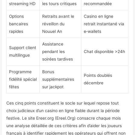
streaming HD
les tours critiques
recommandée
Options
Retraits avant le
Casino en ligne
bancaires
réveillon du
retrait instantané via
rapides
Nouuel An
e‑wallets
Assistance
Support client
pendant les
Chat disponible >24h
multilingue
soirées tardives
Programme
Bonus
Points doublés
fidélité spécial
supplémentaires
décembre
fêtes
sur jackpot
Ces cinq points constituent le socle sur lequel repose tout
choix judicieux d’un casino en ligne fiable durant la période
festive. Le site Ereer.org (Ereel.Org) consacre chaque mois
une analyse détaillée de ces critères afin d’aider les joueurs
français à identifier rapidement les opérateurs qui offrent non