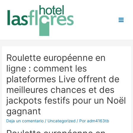
Main
Men
Roulette européenne en
ligne : comment les
plateformes Live offrent de
meilleures chances et des
jackpots festifs pour un Noël
gagnant
Deja un comentario
/
Uncategorized
/ Por
adm4163tb