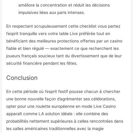
améliore la concentration et réduit les décisions
impulsives liées aux paris intenses.
En respectant scrupuleusement cette checklist vous partez
l’esprit tranquille vers votre table Live préférée tout en
bénéficiant des meilleures protections offertes par un casino
fiable et bien régulé — exactement ce que recherchent les
joueurs français soucieux tant du divertissement que de leur
sécurité financière pendant les fêtes.
Conclusion
En cette période où l’esprit festif pousse chacun à chercher
une bonne nouvelle façon d’agrémenter ses célébrations,
opter pour une roulette européenne en mode Live Casino
apparaît comme LA solution idéale : elle combine des
probabilités nettement supérieures à celles rencontrées dans
les salles américaines traditionnelles avec la magie