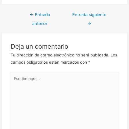
Navegación
←
Entrada
Entrada siguiente
de
anterior
→
entradas
Deja un comentario
Tu dirección de correo electrónico no será publicada.
Los
campos obligatorios están marcados con
*
Escribe
aquí...