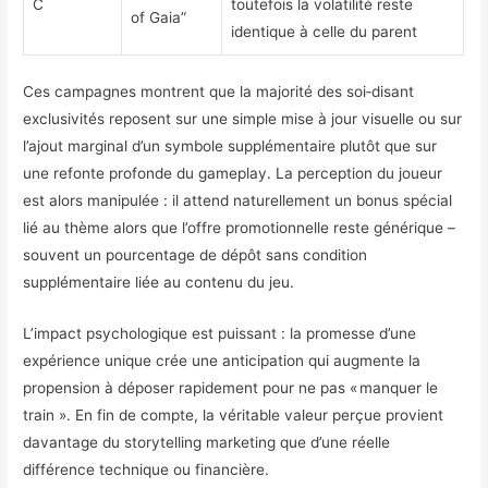
C
toutefois la volatilité reste
of Gaia”
identique à celle du parent
Ces campagnes montrent que la majorité des soi‑disant
exclusivités reposent sur une simple mise à jour visuelle ou sur
l’ajout marginal d’un symbole supplémentaire plutôt que sur
une refonte profonde du gameplay. La perception du joueur
est alors manipulée : il attend naturellement un bonus spécial
lié au thème alors que l’offre promotionnelle reste générique –
souvent un pourcentage de dépôt sans condition
supplémentaire liée au contenu du jeu.
L’impact psychologique est puissant : la promesse d’une
expérience unique crée une anticipation qui augmente la
propension à déposer rapidement pour ne pas « manquer le
train ». En fin de compte, la véritable valeur perçue provient
davantage du storytelling marketing que d’une réelle
différence technique ou financière.