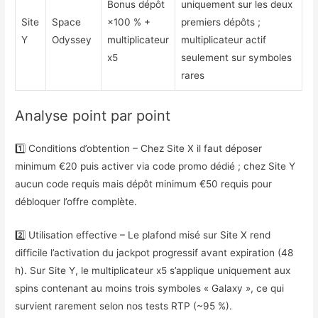
Bonus dépôt
uniquement sur les deux
Site
Space
×100 % +
premiers dépôts ;
Y
Odyssey
multiplicateur
multiplicateur actif
x5
seulement sur symboles
rares
Analyse point par point
1️⃣ Conditions d’obtention – Chez Site X il faut déposer
minimum €20 puis activer via code promo dédié ; chez Site Y
aucun code requis mais dépôt minimum €50 requis pour
débloquer l’offre complète.
2️⃣ Utilisation effective – Le plafond misé sur Site X rend
difficile l’activation du jackpot progressif avant expiration (48
h). Sur Site Y, le multiplicateur x5 s’applique uniquement aux
spins contenant au moins trois symboles « Galaxy », ce qui
survient rarement selon nos tests RTP (~95 %).