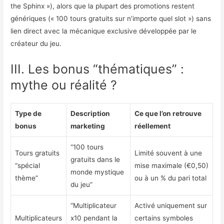
the Sphinx »), alors que la plupart des promotions restent
génériques (« 100 tours gratuits sur n’importe quel slot ») sans
lien direct avec la mécanique exclusive développée par le
créateur du jeu.
III. Les bonus “thématiques” :
mythe ou réalité ?
Type de
Description
Ce que l’on retrouve
bonus
marketing
réellement
“100 tours
Tours gratuits
Limité souvent à une
gratuits dans le
“spécial
mise maximale (€0,50)
monde mystique
thème”
ou à un % du pari total
du jeu”
“Multiplicateur
Activé uniquement sur
Multiplicateurs
x10 pendant la
certains symboles