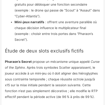
gratuits pour débloquer une fonction secondaire
(exemple : le drone qui passe de “Scout” à “Assaut” dans
“Cyber‑Atlantis”).
Mini‑jeux narratifs
: offrent une aventure parallèle où
chaque décision influence le multiplicateur final
(exemple : choisir entre trois portes dans “Pharaon’s
Secret”).
Étude de deux slots exclusifs fictifs
Pharaon’s Secret
propose un mécanisme unique appelé
Curse
of the Sphinx
. Après trois symboles Scatter apparaissent, le
joueur accède à un mini‑jeu où il doit aligner des hiéroglyphes
sous contrainte temporelle ; chaque réussite octroie jusqu’à
x15 sur la mise initiale pendant la session suivante. Cette
fonction n’est pas simplement décorative ; elle modifie le RTP
effectif pendant la période active (de 96 % à près de 99 %).