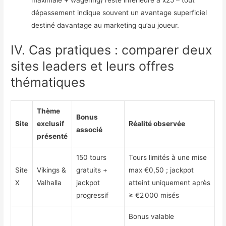
dépassement indique souvent un avantage superficiel
destiné davantage au marketing qu’au joueur.
IV. Cas pratiques : comparer deux
sites leaders et leurs offres
thématiques
Thème
Bonus
Site
exclusif
Réalité observée
associé
présenté
150 tours
Tours limités à une mise
Site
Vikings &
gratuits +
max €0,50 ; jackpot
X
Valhalla
jackpot
atteint uniquement après
progressif
≥ €2 000 misés
Bonus valable