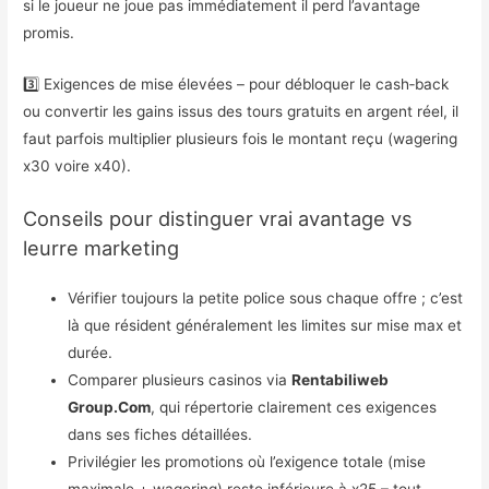
si le joueur ne joue pas immédiatement il perd l’avantage
promis.
3️⃣ Exigences de mise élevées – pour débloquer le cash‑back
ou convertir les gains issus des tours gratuits en argent réel, il
faut parfois multiplier plusieurs fois le montant reçu (wagering
x30 voire x40).
Conseils pour distinguer vrai avantage vs
leurre marketing
Vérifier toujours la petite police sous chaque offre ; c’est
là que résident généralement les limites sur mise max et
durée.
Comparer plusieurs casinos via
Rentabiliweb
Group.Com
, qui répertorie clairement ces exigences
dans ses fiches détaillées.
Privilégier les promotions où l’exigence totale (mise
maximale + wagering) reste inférieure à x25 – tout