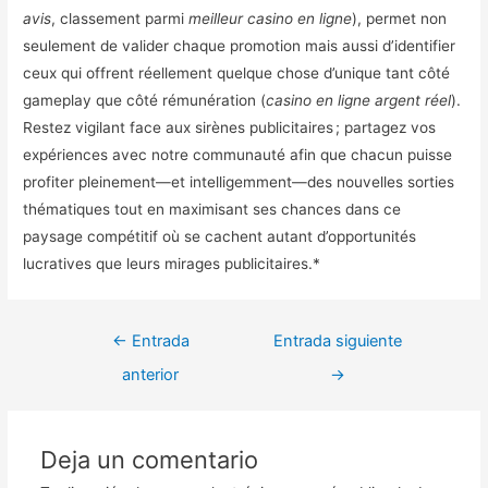
avis
, classement parmi
meilleur casino en ligne
), permet non
seulement de valider chaque promotion mais aussi d’identifier
ceux qui offrent réellement quelque chose d’unique tant côté
gameplay que côté rémunération (
casino en ligne argent réel
).
Restez vigilant face aux sirènes publicitaires ; partagez vos
expériences avec notre communauté afin que chacun puisse
profiter pleinement—et intelligemment—des nouvelles sorties
thématiques tout en maximisant ses chances dans ce
paysage compétitif où se cachent autant d’opportunités
lucratives que leurs mirages publicitaires.*
Navegación
←
Entrada
Entrada siguiente
de
anterior
→
entradas
Deja un comentario